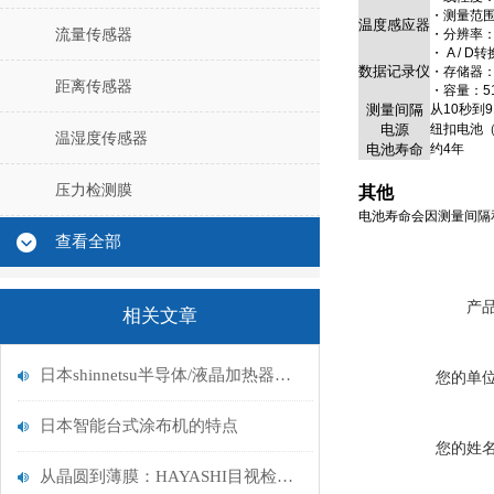
・测量范围：
温度感应器
流量传感器
・分辨率：
・ A / D转
数据记录仪
・存储器：
距离传感器
・容量：51
测量间隔
从10秒到
电源
纽扣电池（D
温湿度传感器
电池寿命
约4年
压力检测膜
其他
电池寿命会因测量间隔
查看全部
产
相关文章
日本shinnetsu半导体/液晶加热器的特征
您的单
日本智能台式涂布机的特点
您的姓
从晶圆到薄膜：HAYASHI目视检查灯不同型号的工业检测解决方案