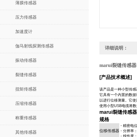
薄膜传感器
压力传感器
加速度计
伽马射线探测传感器
详细说明：
振动传感器
marui裂缝传感器MI
裂缝传感器
[产品技术概述]
扭矩传感器
该产品是一种小型传感
它具有一个内置的数据
以进行位移测量。它使
压缩传感器
使用小型USB电缆将数
marui裂缝传感器MI
称重传感器
规格
・精密电位
位移传感器
・分辨率：0
其他传感器
・线性度：