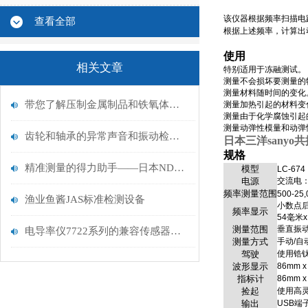
该仪器根据频率扫描电
查看全部
根据上述频率，计算出
使用
相关文章
特别适用于冻融测试。
测量不会损坏要测量的
测量材料随时间的变化
带您了解压制金属制品和铁氧体磁芯内部微裂纹的振动检测设备
测量加热引起的材料变
测量由于化学腐蚀引起
测量动弹性模量和动弹
齿轮和轴承的异常声音和振动检测设备介绍
日本三洋sanyo
规格
精准测量的得力助手——日本NDK磁通计NFX-1000A深度解析
模型
LC-674
电源
交流电：9
频率测量范围
500-2
渔业鱼酱JAS标准检测设备
小数点后
频率显示
54毫米x
测量范围
垂直振
电导率仪7722系列的兼容传感器选型指南
测量方式
手动/自
驾驶
使用锆
波形显示
86mm 
指标计
86mm 
捡起
使用高
输出
USB端