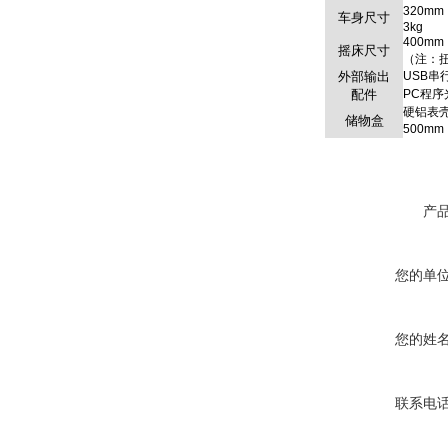
320m
车身尺寸
3kg
400m
摇床尺寸
（注：
外部输出
USB串
配件
PC程
硬铝表
储物盒
500m
产
您的单
您的姓
联系电