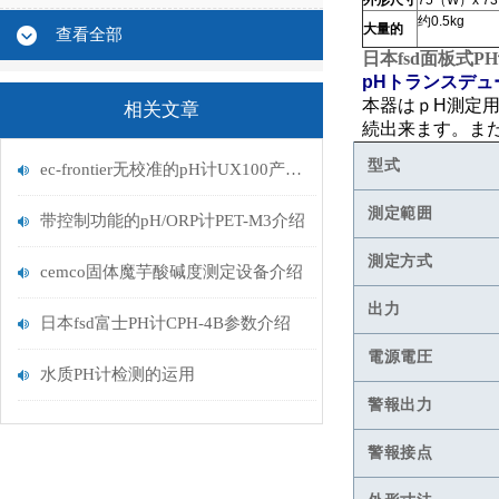
外形尺寸
75（W）x 7
约0.5kg
大量的
查看全部
日本fsd面板式PH
pHトランスデュ
本器はｐH測定用
相关文章
続出来ます。ま
型式
ec-frontier无校准的pH计UX100产品介绍
測定範囲
带控制功能的pH/ORP计PET-M3介绍
測定方式
cemco固体魔芋酸碱度测定设备介绍
出力
日本fsd富士PH计CPH-4B参数介绍
電源電圧
水质PH计检测的运用
警報出力
警報接点