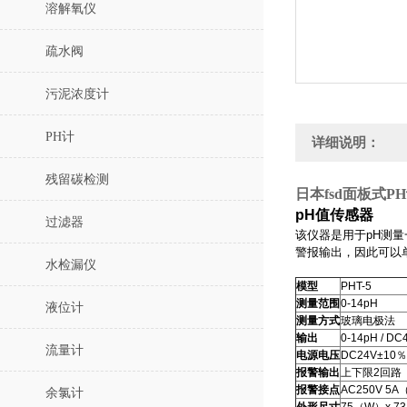
溶解氧仪
疏水阀
污泥浓度计
PH计
详细说明：
残留碳检测
日本fsd面板式PH
pH值传感器
过滤器
该仪器是用于pH测
警报输出，因此可以
水检漏仪
模型
PHT-5
测量范围
0-14pH
液位计
测量方式
玻璃电极法
输出
0-14pH / 
流量计
电源电压
DC24V±10％
报警输出
上下限2回路
报警接点
AC250V 5
余氯计