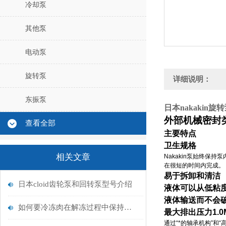
冷却泵
其他泵
电动泵
旋转泵
详细说明：
东振泵
日本nakakin旋
外部机械密封
查看全部
主要特点
卫生规格
相关文章
Nakakin泵始终保
在很短的时间内完成。
易于拆卸和清洁
日本cloid齿轮泵和回转泵型号介绍
液体可以从低粘
液体输送而不会
如何要冷冻肉在解冻过程中保持鲜度-日本vinita高频解冻机
最大排出压力1.0
通过“*的轴承机构”和“