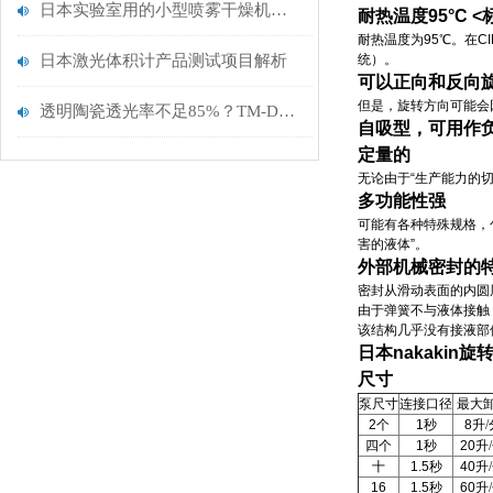
日本实验室用的小型喷雾干燥机技术
耐热温度95°C 
耐热温度为95℃。在C
日本激光体积计产品测试项目解析
统）。
可以正向和反向
但是，旋转方向可能会
透明陶瓷透光率不足85%？TM-DAR级高纯氧化铝粉重新定义光学性能天花板
自吸型，可用作
定量的
无论由于“生产能力的
多功能性强
可能有各种特殊规格，
害的液体”。
外部机械密封的
密封从滑动表面的内圆
由于弹簧不与液体接触
该结构几乎没有接液部
日本nakakin旋
尺寸
泵尺寸
连接口径
最大
2
个
1
秒
8
升
/
四个
1
秒
20
升
/
十
1.5
秒
40
升
/
16
1.5
秒
60
升
/