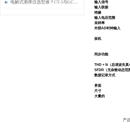
电解式测厚仪选型难？CT-3与GCT-311深度对比，助您不再纠结！
输入信号
输入联接
绝缘
输入电压范围
采样率
外部AD时钟输入
扳机
同步功能
THD + N（总谐波失
SFDR（无杂散动态范
数据记录方式
界面
尺寸
大量的
产