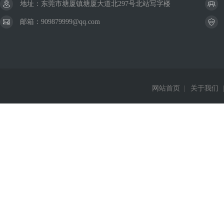
地址：东莞市塘厦镇塘厦大道北297号北站写字楼
邮箱：909879999@qq.com
网站首页
|
关于我们
|