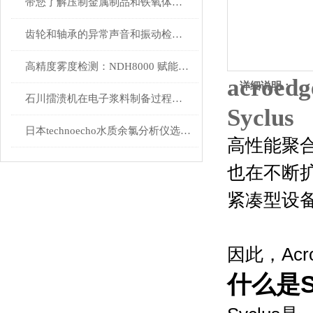
带您了解压制金属制品和铁氧体磁芯内部微裂纹的振动检测设备
齿轮和轴承的异常声音和振动检测设备介绍
高精度雾度检测：NDH8000 赋能汽车行业光学质控全流程
acro
详细说明：
石川擂溃机在电子浆料制备过程中的具体操作步骤是怎样的？
Syclus
日本technoecho水质余氯分析仪选型介绍
高性能聚
也在不断
紧凑型设
因此，Ac
什么是S