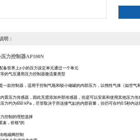
说明：
ce压力控制器
AP100N
N配备
世界上z小的压力设定单元通过一个单元
缸等的气压通用压力控制器微流量类型
0N是一款控制器，适用于控制气瓶和较小储罐的内部压力，以惰性气体（如空气和
有内置压力传感器，因此无需添加外部传感器，但是可以安装和使用其他压力传
压力约为650 kPa，尽管取决于所连接气缸的内部容量，但仍可在约0.5秒内
压力控制的理想选择
紧凑，价格*的
应
FF由电磁阀控制