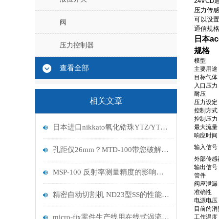
24VC
压力传
可以设置
阀
通信规格：
日本a
压力控制器
规格
模型
查看全部
主要用途
目标气体
入口压力
耐压
相关文章
压力设定
控制方式
控制压力
日本进口nikkato氧化锆珠YTZ/YTZ-S技术参数
最大流量
响应时间
输入信号
孔距仅26mm？MTD-100带您破解金属件密集螺纹孔“检测难、易漏检”困局
外部传感
输出信号
MSP-100 反射率测量精度的影响因素分析
管件
阀座泄漏
准确性
精密自动切割机 ND23型SS的性能分析
电源电压
目前的消
micro-fix零件生产线用在线式涡流热处理质量检查仪MSK-100
工作温度