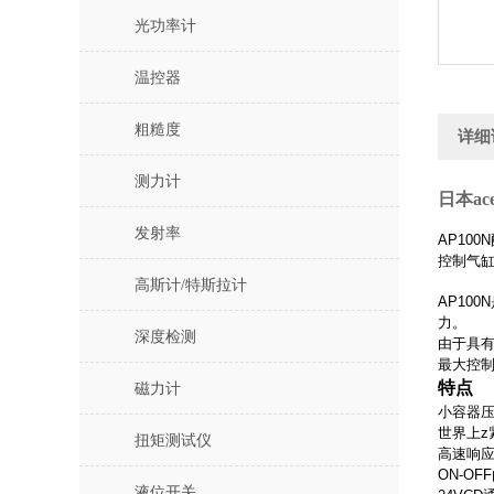
光功率计
温控器
粗糙度
详细
测力计
日本a
发射率
AP100
控制气
高斯计/特斯拉计
AP10
力。
深度检测
由于具
最大控制
特点
磁力计
小容器
世界上z
扭矩测试仪
高速响
ON-O
液位开关