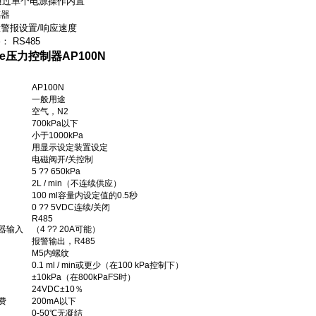
D通过单个电源操作内置
感器
警报设置/响应速度
 RS485
ce压力控制器
AP100N
AP100N
一般用途
空气，N2
700kPa以下
小于1000kPa
用显示设定装置设定
电磁阀开/关控制
5 ?? 650kPa
2L / min（不连续供应）
100 ml容量内设定值的0.5秒
0 ?? 5VDC连续/关闭
R485
器输入
（4 ?? 20A可能）
报警输出，R485
M5内螺纹
0.1 ml / min或更少（在100 kPa控制下）
±10kPa（在800kPaFS时）
24VDC±10％
费
200mA以下
0-50℃无凝结