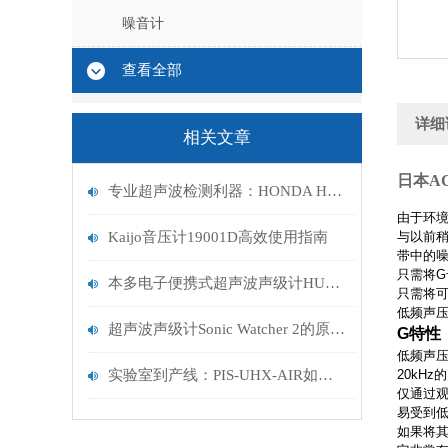
噪音计
查看全部
详细
相关文章
日本AC
专业超声波检测利器：HONDA HUS-3音压仪，为工业清洗与质量控制保驾护航
由于环
Kaijo音压计19001D高效使用指南
与以前
带中的噪
只需将G
本多电子便携式超声波声级计HUS-3介绍
只需将
低频声
超声波声级计Sonic Watcher 2的原理分析
G特性（
低频声压
实验室到产线：PIS-UHX-AIR如何赋能半导体、食品、生物三大领域
20kH
仅通过观
易受到
如果将其