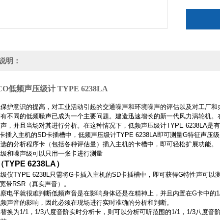
说明：
O低频声压级计 TYPE 6238LA
境保护意识的提高，对工业活动引起的交通噪声和环境噪声的评估以及对工厂和
稍有不同的低频噪声已成为一个主要问题。建造迅速增长的新一代风力涡轮机。
声，并且当场对其进行分析。在这种情况下，低频声压级计TYPE 6238LA是
卡插入主机的SD卡插槽中，低频声压级计TYPE 6238LA即可测量G特征声
可选的分析程序卡（包括各种评估量）插入主机的卡槽中，即可轻松扩展功能。
压级和噪声级可以只用一张卡进行测量
TYPE 6238LA）
级仪TYPE 6238L只需将G卡插入主机的SD卡插槽中，即可获得G特性声可以
z的宽带RSR（真实声音）。
察电平就很难判断低频声音是在影响身体还是在精神上，并且内置在G卡中的1
低频声音的影响，因此必须在现场进行实时准确的分析和判断。
替换为1/1，1/3八度音阶实时分析卡，则可以分析可听范围的1/1，1/3八