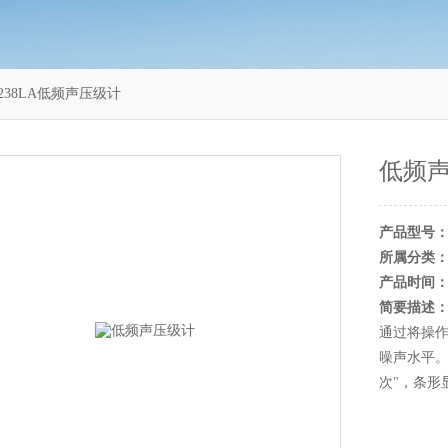
6238LA低频声压级计
低频
产品型号
所属分类
产品时间
简要描述
通过将操作
噪声水平。
次"，条形显