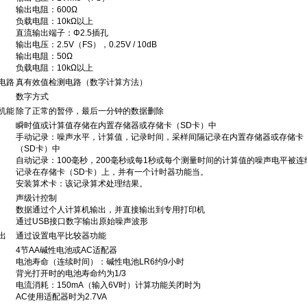
输出电阻：600Ω
负载电阻：10kΩ以上
直流输出端子：Φ2.5插孔
输出电压：2.5V（FS），0.25V / 10dB
输出电阻：50Ω
负载电阻：10kΩ以上
电路
真有效值检测电路（数字计算方法）
数字方式
机能
除了正常的暂停，最后一分钟的数据删除
瞬时值或计算值存储在内置存储器或存储卡（SD卡）中
手动记录：噪声水平，计算值，记录时间，采样间隔记录在内置存储器或存储卡
（SD卡）中
自动记录：100毫秒，200毫秒或每1秒或每个测量时间的计算值的噪声电平被连
记录在存储卡（SD卡）上，并有一个计时器功能当。
安装算术卡：该记录算术处理结果。
声级计控制
数据通过个人计算机输出，并直接输出到专用打印机
通过USB接口数字输出原始噪声波形
出
通过设置电平比较器功能
4节AA碱性电池或AC适配器
电池寿命（连续时间）：碱性电池LR6约9小时
背光打开时的电池寿命约为1/3
电流消耗：150mA（输入6V时）计算功能关闭时为
AC使用适配器时为2.7VA