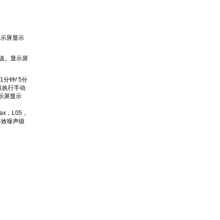
显示屏显示
压级。显示屏
1分钟/ 5分
可以执行手动
示屏显示
x，L05，
和等效噪声级