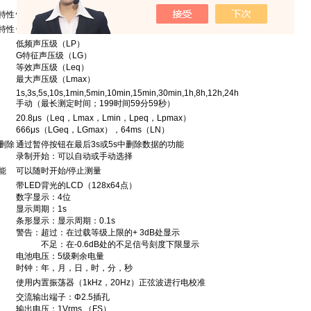
－
特性
快，慢，10秒
特性
G特性(デジタル方式)、FLAT特性
低频声压级（LP）
G特征声压级（LG）
等效声压级（Leq）
最大声压级（Lmax）
1s,3s,5s,10s,1min,5min,10min,15min,30min,1h,8h,12h,24h
手动（最长测定时间；199时间59分59秒）
20.8μs（Leq，Lmax，Lmin，Lpeq，Lpmax）
666μs（LGeq，LGmax），64ms（LN）
删除
通过暂停按钮在最后3s或5s中删除数据的功能
录制开始：可以自动或手动选择
能
可以随时开始/停止测量
带LED背光的LCD（128x64点）
数字显示：4位
显示周期：1s
条形显示：显示周期：0.1s
警告：超过：在过载等级上限的+ 3dB处显示
不足：在-0.6dB处的不足信号刻度下限显示
电池电压：5级剩余电量
时钟：年，月，日，时，分，秒
使用内置振荡器（1kHz，20Hz）正弦波进行电校准
交流输出端子：Φ2.5插孔
输出电压：1Vrms （FS）