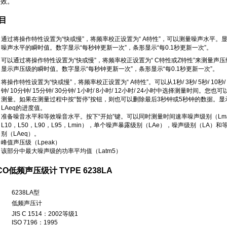
有效。
目
通过将操作特性设置为“快或慢”，将频率校正设置为“ A特性”，可以测量噪声水平。
噪声水平的瞬时值。数字显示“每秒钟更新一次”，条形显示“每0.1秒更新一次”。
可以通过将操作特性设置为“快或慢”，将频率校正设置为“ C特性或Z特性”来测量声
显示声压级的瞬时值。数字显示“每秒钟更新一次”，条形显示“每0.1秒更新一次”。
将操作特性设置为“快或慢”，将频率校正设置为“ A特性”。可以从1秒/ 3秒/ 5秒/ 10秒/ 
钟/ 10分钟/ 15分钟/ 30分钟/ 1小时/ 8小时/ 12小时/ 24小时中选择测量时间。您也
测量。如果在测量过程中按“暂停”按钮，则也可以删除最后3秒钟或5秒钟的数据。显
）
LAeq的进度值。
准备噪音水平和等效噪音水平。按下“开始”键。可以同时测量时间速率噪声级别（Lma
L10，L50，L90，L95，Lmin），单个噪声暴露级别（LAe），噪声级别（LA）
别（LAeq）。
峰值声压级（Lpeak）
该部分中最大噪声级的功率平均值（Latm5）
O低频声压级计 TYPE 6238LA
6238LA型
低频声压计
JIS C 1514：2002等级1
ISO 7196：1995