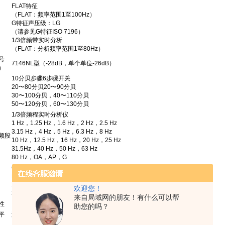
FLAT特征
（FLAT：频率范围1至100Hz）
G特征声压级：LG
（请参见G特征ISO 7196）
1/3倍频带实时分析
（FLAT：分析频率范围1至80Hz）
号
7146NL型（-28dB，单个单位-26dB）
）
10分贝步骤6步骤开关
20〜80分贝20〜90分贝
30〜100分贝，40〜110分贝
50〜120分贝，60〜130分贝
1/3倍频程实时分析仪
1 Hz，1.25 Hz，1.6 Hz，2 Hz，2.5 Hz
3.15 Hz，4 Hz，5 Hz，6.3 Hz，8 Hz
频段
10 Hz，12.5 Hz，16 Hz，20 Hz，25 Hz
31.5Hz，40 Hz，50 Hz，63 Hz
80 Hz，OA，AP，G
G特性：40dB至130dB
FLAT特性：50dB至130dB
1/3倍频程：
欢迎您！
30dB至130dB
来自局域网的朋友！有什么可以帮
性
以满量程上限的+3 dB显示
助您的吗？
平
测量电平（范围）的下限距离自噪声电平为8 dB或更高。