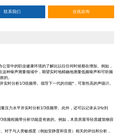
联系我们
在线咨询
办公室中的职业健康环境的了解比以往任何时候都在增加。例如，
在这种噪声测量领域中，期望实时地精确地测量低频噪声和可听频
有效的。
压级并实时分析1/3倍频带。倡导下一代的功能*，可靠性高的声级计。
测量压力水平并实时分析1/3倍频带。此外，还可以记录从1Hz到
/3倍频程频带分析功能是有效的。例如，木质房屋等轻质建筑物容
度音阶。对于与人类敏感度（例如安静度和音质）相关的评估和分析，