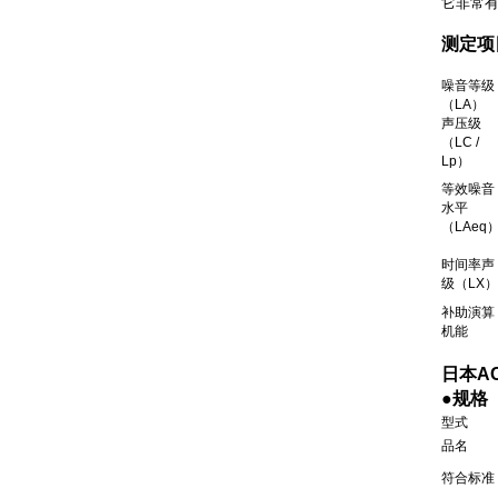
它非常
测定项
噪音等级
（LA）
声压级
（LC /
Lp）
等效噪音
水平
（LAeq
时间率声
级（LX）
补助演算
机能
日本AC
●规格
型式
品名
符合标准