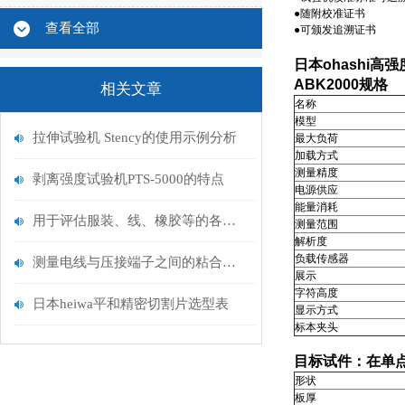
●随附校准证书
查看全部
●可颁发追溯证书
日本ohashi
高强
ABK2000规格
相关文章
名称
模型
拉伸试验机 Stency的使用示例分析
最大负荷
加载方式
测量精度
剥离强度试验机PTS-5000的特点
电源供应
能量消耗
用于评估服装、线、橡胶等的各种物性试验机介绍
测量范围
解析度
负载传感器
测量电线与压接端子之间的粘合力的设备
展示
字符高度
日本heiwa平和精密切割片选型表
显示方式
标本夹头
目标试件：在单
形状
板厚