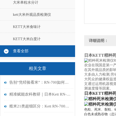
大米单粒水分计
kett大米外观品质检测仪
KETT大米食味计
KETT大米白度计
详细说明：
查看全部
日本KETT
稻种死
农业在我国是第一产
相关文章
在其外观品质的影响
大多由人力检测,劳
大民众的健康权益
告别“凭经验看米”：RN-700如何为稻米科研注入“数据芯”动力？
文通过运用机器视
测速度慢等因素。
日本KETT
稻种死
精准赋能农科教研｜日本Kett RN-700大米外观品质判别器
糙米21类超细区分：Kett RN-700以科研级精度，重塑大米外观品质检测标准
色粒、死米、裂粒、碎
白色未成熟谷物（总计 