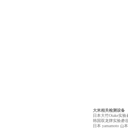
大米相关检测设备
日本大竹Otake实验砻
韩国双龙牌实验砻谷机
日本 yamamoto 山