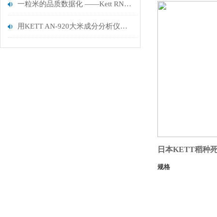
一粒米的品质数据化 ——Kett RN-700 米质外观精准分析方案
用KETT AN-920大米成分分析仪，让食味值与成分成为品质与价格的科学标尺
日本KETT
稻种死
规格