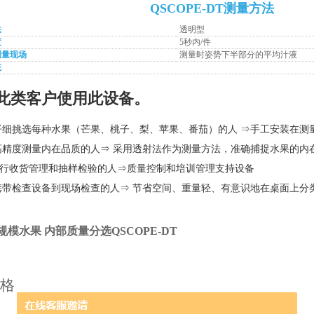
QSCOPE-DT测量方法
法
透明型
度
5秒内/件
测量现场
测量时姿势下半部分的平均汁液
统
此类客户使用此设备。
要仔细挑选每种水果（芒果、桃子、梨、苹果、番茄）的人 ⇒手工安装在测
要高精度测量内在品质的人⇒ 采用透射法作为测量方法，准确捕捉水果的内
进行收货管理和抽样检验的人⇒质量控制和培训管理支持设备
要携带检查设备到现场检查的人⇒ 节省空间、重量轻、有意识地在桌面上分
规模水果 内部质量分选QSCOPE-DT
格