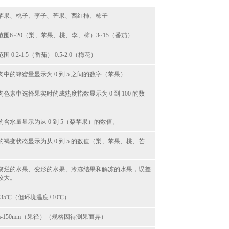
苹果、桃子、李子、芒果、西红柿、柿子
范围6~20（梨、苹果、桃、李、柿）3~15（番茄）
围 0.2-1.5（番茄） 0.5-2.0（梅花）
肉中的蜂蜜量显示为 0 到 5 之间的数字（苹果）
肉色素中选择果实时的成熟度指数显示为 0 到 100 的数
的含水量显示为从 0 到 5（梨苹果）的数值。
的褐变状态显示为从 0 到 5 的数值（梨、苹果、桃、芒
。
腐烂的水果、变形的水果、冷冻结果和解冻的水果，误差
较大。
35℃（但环境温度±10℃）
mm-150mm（果径）（规格因待测果而异）