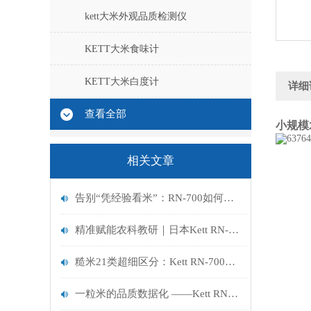
kett大米外观品质检测仪
KETT大米食味计
KETT大米白度计
详细
查看全部
小规模
相关文章
告别“凭经验看米”：RN-700如何为稻米科研注入“数据芯”动力？
精准赋能农科教研｜日本Kett RN-700大米外观品质判别器
糙米21类超细区分：Kett RN-700以科研级精度，重塑大米外观品质检测标准
一粒米的品质数据化 ——Kett RN-700 米质外观精准分析方案