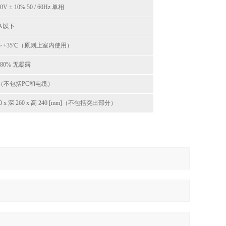
0V ± 10% 50 / 60Hz 单相
VA以下
℃～+35℃（原则上室内使用）
 -80% 无凝露
g（不包括PC和电缆）
20 x 深 260 x 高 240 [mm]（不包括突出部分）