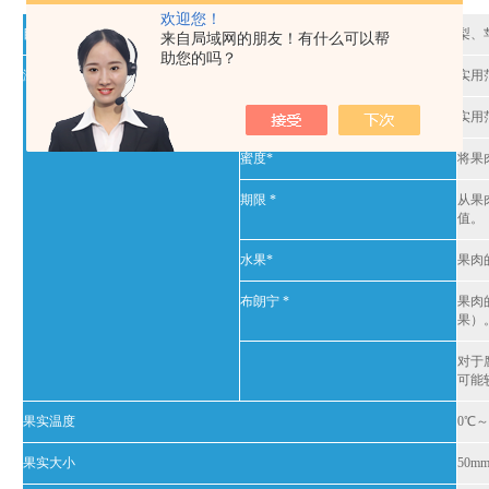
欢迎您！
目标水果
梨、
来自局域网的朋友！有什么可以帮
助您的吗？
测量项目
糖含量（白利糖度）
实用
酸度（％）
实用范
蜜度*
将果
期限 *
从果
值。
水果*
果肉
布朗宁 *
果肉
果）
对于
可能
果实温度
0℃～
果实大小
50