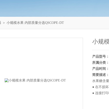
器
＞ 小规模水果 内部质量分选QSCOPE-DT
小规模
产品型号
所属分类
产品时间
简要描述
水果糖含
● 在不损
● 连接打