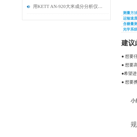
用KETT AN-920大米成分分析仪，让食味值与成分成为品质与价格的科学标尺
测量方
运输速
含糖量
光学系
建议
● 想
● 想
●希望
● 想
小
规