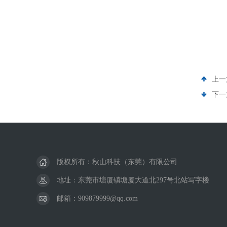
上一
下一
版权所有：秋山科技（东莞）有限公司
地址：东莞市塘厦镇塘厦大道北297号北站写字楼
邮箱：909879999@qq.com