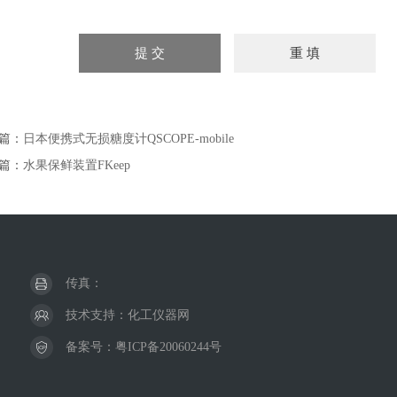
篇：
日本便携式无损糖度计QSCOPE-mobile
篇：
水果保鲜装置FKeep
传真：
技术支持：
化工仪器网
备案号：
粤ICP备20060244号