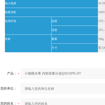
输入电源
AC10
能量消耗
150
使用环境
温度
15
湿度
25%
设备
重量
16k
尺寸
宽 5
产品：
您的单位：
您的姓名：