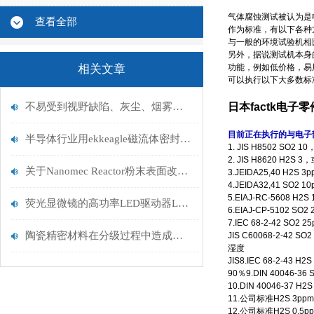
气体腐蚀测试被认为是
查看全部
作为标准，有以下各种
与一般的环境试验机相
另外，据说测试机本身
相关文章
功能，例如低价格，易
可以执行以下大多数标
不易受到视野缺陷、灰尘、烟雾等的影响的双色辐射温度计L-2000系列介绍
日本factk
电子零
目前正在执行的与电子
半导体行业用ekkeagle磁流体密封件介绍
1. JIS H8502 SO2
2. JIS H8620 H2S
关于Nanomec Reactor粉末表面改性装置的运用
3.JEIDA25,40 H2
4.JEIDA32,41 SO
5.EIAJ-RC-5608 H
荧光显微镜的高功率LED驱动器Lambda FLED的特点
6.EIAJ-CP-5102 
7.IEC 68-2-42 SO
陶瓷精密材料在分级过程中造成的损伤如何解决-日本气流纳米分级机
JIS C60068-2-42 
湿度
JIS8.IEC 68-2-43
90％9.DIN 40046-
10.DIN 40046-37
11.公司标准H2S 3pp
12.公司标准H2S 0.5p