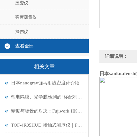
应变仪
强度测量仪
探伤仪
查看全部
详细说明：
相关文章
日本sanko-dens
日本nanogray伽马射线密度计介绍
锂电隔膜、光学膜检测的“标配利器” ：HKT-Lite0.1便携测厚仪深度解析
精度与场景的对决：Fujiwork HKT-Lite 0.1与MIL-20UDS测厚仪对比分析
TOF-4R05HUD 接触式测厚仪｜PVB 膜生产质检优选，恒压高精管控膜厚品质