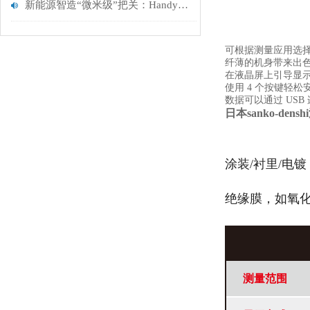
新能源智造“微米级”把关：Handy-0.1测厚仪在锂电与光伏行业的应用分析
可根据测量应用选
纤薄的机身带来出
在液晶屏上引导显
使用 4 个按键轻
数据可以通过 USB 
日本sanko-dens
涂装/衬里/电镀
绝缘膜，如氧
测量范围