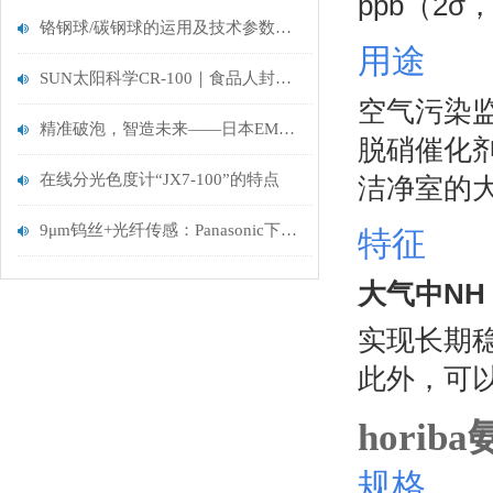
ppb（2
铬钢球/碳钢球的运用及技术参数分析
用途
SUN太阳科学CR-100｜食品人封神的品质管控神器
空气污染
精准破泡，智造未来——日本EME V-mini330真空搅拌消泡机全面解析
脱硝催化
在线分光色度计“JX7-100”的特点
洁净室的
9μm钨丝+光纤传感：Panasonic下一代机器人智能线材揭秘
特征
大气中NH
实现长期
此外，可以以
horib
规格