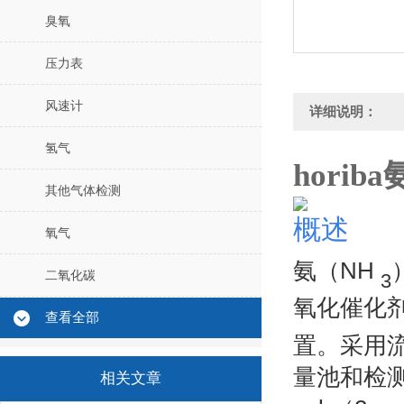
臭氧
压力表
风速计
详细说明：
氢气
horib
其他气体检测
概述
氧气
氨（NH
二氧化碳
3
氧化催化
查看全部
置。
采用
量池和检
相关文章