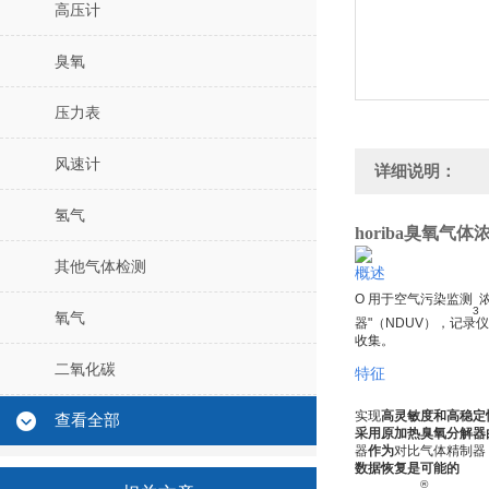
高压计
臭氧
压力表
风速计
详细说明：
氢气
horiba臭氧气体
其他气体检测
概述
O 用于空气污染监测
3
氧气
器"（NDUV），记
收集。
二氧化碳
特征
实现
高灵敏度和高稳定
查看全部
采用原加热臭氧分解器
器
作为
对比气体精制器
数据恢复是可能的
®