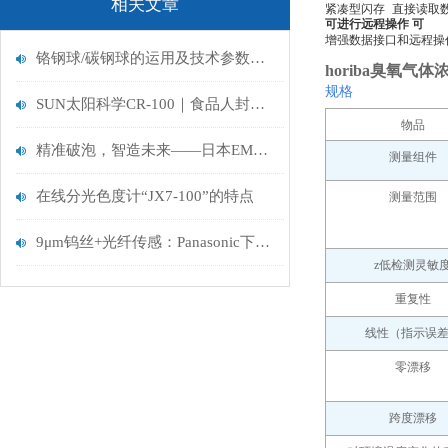
相关文章
紧凑型闪存
直接读取
可进行远程操作 可
增强数据接口和远程操作
铬钢球/碳钢球的运用及技术参数分析
horiba臭氧气体
规格
SUN太阳科学CR-100｜食品人封神的品质管控神器
物品
精准破泡，智造未来——日本EME V-mini330真空搅拌消泡机全面解析
测量组件
在线分光色度计“JX7-100”的特点
测量范围
9μm钨丝+光纤传感：Panasonic下一代机器人智能线材揭秘
z低
检测灵敏
重复性
线性（指示误
零漂移
跨度漂移