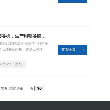
对皮肤产生任何移位或损坏，从
MZP4,MZP5系列日本井关iseki砻谷机，生产用稻谷脱壳机
P4,MZP5系列 当按下“运行”按
指示灯开始闪烁。将操纵杆移
查看详情
ZP4,MZP5系列
页 末页 跳转到第
页