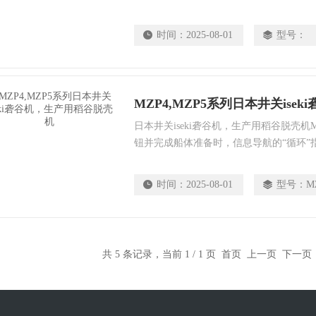
射法不使用卷状的“拖鞋”，因此几乎不会
而使它成为非常光滑，非常干净的糙米。
时间：
2025-08-01
型号：
日本井关iseki砻谷机，生产用稻谷脱壳机MZ
钮并完成船体准备时，信息导航的“循环”
至“循环”位置即可开始脱壳。
时间：
2025-08-01
型号：
M
共 5 条记录，当前 1 / 1 页 首页 上一页 下一