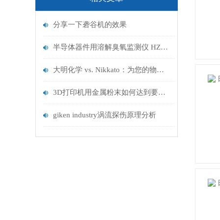
分享一下砻谷机的效果
半导体器件用溶解臭氧监测仪 HZ-960介绍
大明化学 vs. Nikkato：为您的物料定制最佳纯度与硬度组合
3D打印机用金属粉末如何达到要求-日本进口粉体制造离心雾化机
giken industry涡流探伤原理分析