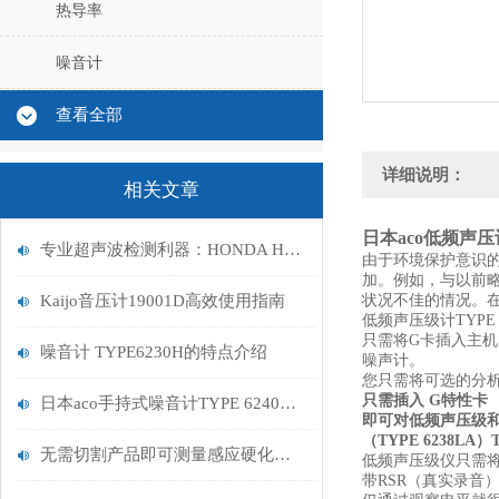
热导率
噪音计
查看全部
详细说明：
相关文章
日本aco低频声压计
专业超声波检测利器：HONDA HUS-3音压仪，为工业清洗与质量控制保驾护航
由于环境保护意识
加。
例如，与以前
Kaijo音压计19001D高效使用指南
状况不佳的情况。
低频声压级计TYPE 
只需将G卡插入主机的
噪音计 TYPE6230H的特点介绍
噪声计。
您只需将可选的分
只需插入
G特性
卡
日本aco手持式噪音计TYPE 6240产品介绍
即可对低频声压级
（TYPE 6238LA）T
无需切割产品即可测量感应硬化深度的装置介绍
低频声压级仪只需将
带RSR（真实录音