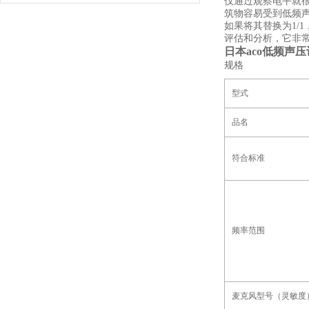
仅通过观察电平就很
筑物容易受到低频
如果将其替换为1/1
评估和分析，它非
日本aco低频声压计
规格
型式
品名
符合标准
频率范围
麦克风型号（灵敏度