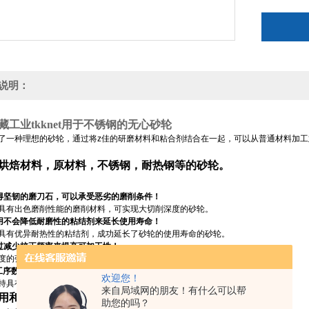
说明：
藏工业tkknet用于不锈钢的无心砂轮
了一种理想的砂轮，通过将z佳的研磨材料和粘合剂结合在一起，可以从普通材料加工
烘焙材料，原材料，不锈钢，耐热钢等的砂轮。
。获得坚韧的磨刀石，可以承受恶劣的磨削条件！
具有出色磨削性能的磨削材料，可实现大切削深度的砂轮。
。使用不会降低耐磨性的粘结剂来延长使用寿命！
具有优异耐热性的粘结剂，成功延长了砂轮的使用寿命的砂轮。
。通过减少校正频率来提高可加工性！
度的弹性而保持锋利度的砂轮。
工序数量并消除表面粗糙度！
欢迎您！
持具有不同粒径的两层磨石和具有出色表面粗糙度的细颗粒磨石。
来自局域网的朋友！有什么可以帮
用和材料
助您的吗？