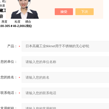
，机器零件等
铁基（SUS，铝）等
藏工业tkknet用于不锈钢的无心砂轮
容
厚度
粒度
耦合
100-305
＃46-2,000
J到Q
产品：
您的单位：
您的姓名：
联系电话：
常用邮箱：