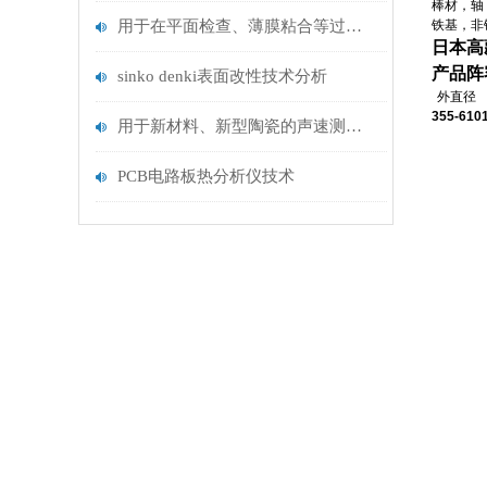
棒材，轴
用于在平面检查、薄膜粘合等过程中可视化灰尘检查灯LED Ages
铁基，非
日本高
产品阵
sinko denki表面改性技术分析
外直径
355-610
用于新材料、新型陶瓷的声速测量装置UVM-2介绍
PCB电路板热分析仪技术