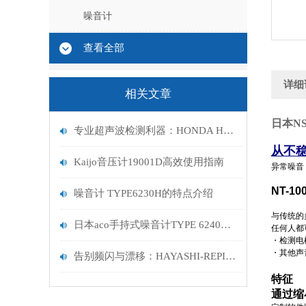
噪音计
查看全部
详细
相关文章
日本NS
专业超声波检测利器：HONDA HUS-3音压仪，为工业清洗与质量控制保驾护航
从不
Kaijo音压计19001D高效使用指南
异常噪音
NT-10
噪音计 TYPE6230H的特点介绍
与传统的
日本aco手持式噪音计TYPE 6240产品介绍
任何人都
・检测电
・其他声
告别频闪与漂移：HAYASHI-REPIC LA-150CE如何为机器视觉打造“绝对光场”？
特征
通过缩