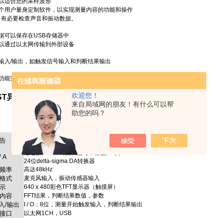
以适合您的采样波形
个用户量身定制软件，以实现测量内容的功能和操作
，有必要检查声音和振动数据。
据可以保存在USB存储器中
以通过以太网传输到外部设备
输入/输出，如触发信号输入和判断结果输出
功能范围实现了成本降低
欢迎您！
ST异常声音/振动检测单元NT-100
来自局域网的朋友！有什么可以帮
助您的吗？
通道数：2CH（麦克风输入，振动传感器输入等）
告
24位delta-sigma AD转换器
通道数：1CH（测试信号，警告声等）
/ A
24位delta-sigma DA转换器
频率
高达48kHz
格式
麦克风输入，振动传感器输入
示
640 x 480彩色TFT显示器（触摸屏）
内容
FFT结果，判断结果数值，参数
入/输出
I / O：8位，测量开始触发输入，判断结果输出
接口
以太网1CH，USB