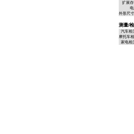
扩展存
电
外形尺寸
测量/
汽车相
摩托车
家电相