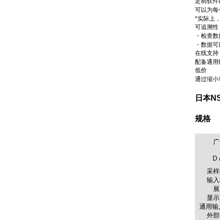
定制软件
可以为每
*实际上
可追溯性
・检查数
・数据可
在线支持
配备通用
低价
通过缩小
日本N
规格
广
D 
采样
输入
展
显示
通用输
外部