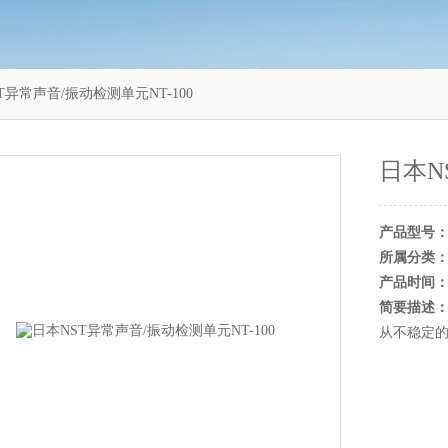
T异常声音/振动检测单元NT-100
日本N
产品型号
所属分类
产品时间
简要描述
从不稳定