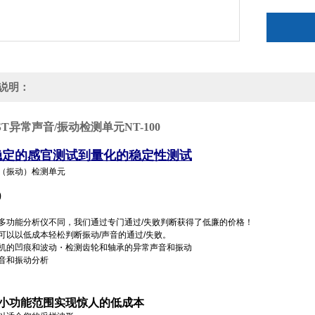
说明：
T异常声音/振动检测单元NT-100
稳定的感官测试到量化的稳定性测试
（振动）检测单元
0
多功能分析仪不同，我们通过专门通过/失败判断获得了低廉的价格！
可以以低成本轻松判断振动/声音的通过/失败。
机的凹痕和波动・检测
齿轮和轴承的异常声音和振动
音和振动分析
小功能范围实现惊人的低成本