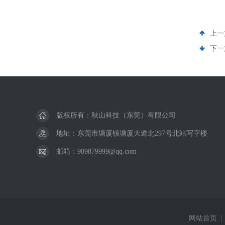
上一
下一
版权所有：秋山科技（东莞）有限公司
地址：东莞市塘厦镇塘厦大道北297号北站写字楼
邮箱：909879999@qq.com
网站首页
|