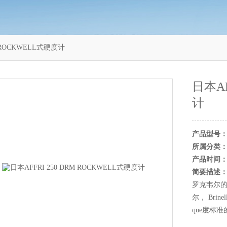
M ROCKWELL式硬度计
日本AF
计
产品型号
所属分类
产品时间
简要描述
罗克韦尔的
尔， Bri
que度标