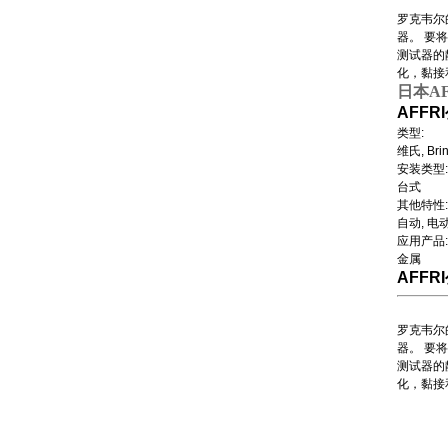
罗克韦尔的
器。 要
测试器的
化，黏接
日本AF
AFFR
类型:
维氏, Brin
安装类型:
台式
其他特性:
自动, 电
应用产品:
金属
AFFR
罗克韦尔的
器。 要
测试器的
化，黏接