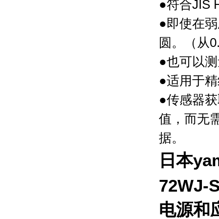
●符合JIS
●即使在
圆。（从0
●也可以
●适用于
●传感器
值，而无
据。
日本yam
72WJ-
电源和