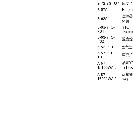
B-72-SG-P07
应变片
B-57A
Halc
搅拌器
B-62A
体舱，
B-93-YTC-
YTC
P04
190m
B-93-YTC-
温度控
P02
A-52-P18
空气过
A-57-15100-
应变片
1B
晶圆Y
A-57-
15100WA-J
（1mA
超精密电
A-57-
15031WA-J
3A）