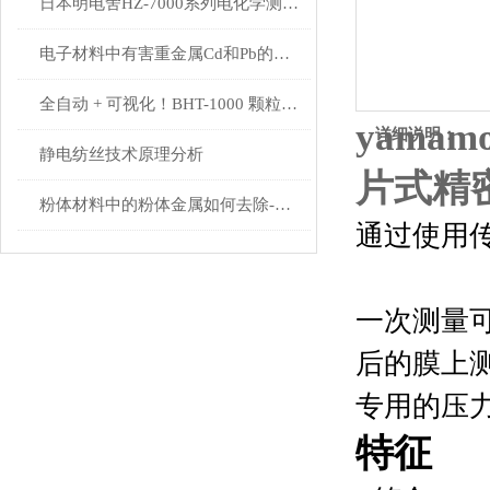
日本明电舍HZ-7000系列电化学测量系统：高精度工业与科研解决方案
电子材料中有害重金属Cd和Pb的分析案例
全自动 + 可视化！BHT-1000 颗粒硬度仪，为多行业研发与生产保驾护航
yamamo
详细说明：
静电纺丝技术原理分析
片式精
粉体材料中的粉体金属如何去除-日本赛卡saika粉体金属激光去除机
通过使用
一次测量
后的膜上
专用的压
特征