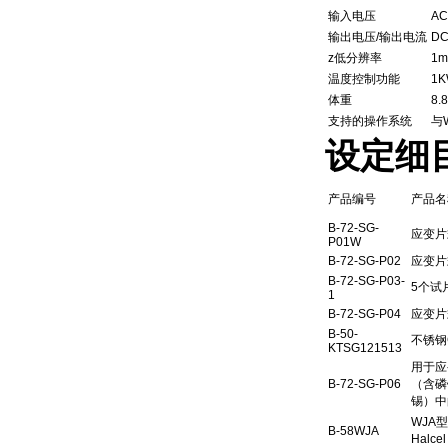
输入电压
AC
输出电压/输出电流
DC
z低分辨率
1m
温度控制功能
1
体重
8.
支持的操作系统
与W
设定细
产品编号
产品名
B-72-SG-
应变片
P01W
B-72-SG-P02
应变片
B-72-SG-P03-
5个试
1
B-72-SG-P04
应变片
B-50-
不锈钢
KTSG121513
用于应
B-72-SG-P06
（含磷
锡）中
WJA
B-58WJA
Halc