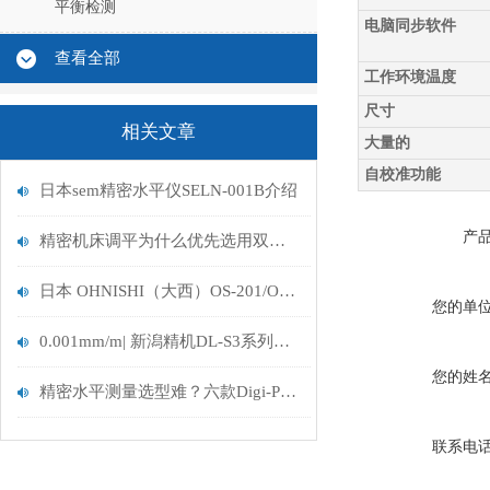
平衡检测
电脑同步软件
查看全部
工作环境温度
尺寸
相关文章
大量的
自校准功能
日本sem精密水平仪SELN-001B介绍
产
精密机床调平为什么优先选用双轴数显水平仪 ST2D-L1
日本 OHNISHI（大西）OS-201/OS-202 水平仪 产品分析
您的单
0.001mm/m| 新潟精机DL-S3系列水平仪：半导体与精密仪器调平的选择
您的姓
精密水平测量选型难？六款Digi-Pas 2轴数字水平仪深度对比，一篇读懂！
联系电