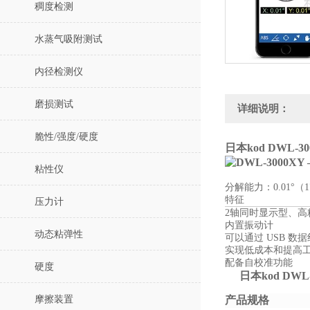
稠度检测
水蒸气吸附测试
内径检测仪
磨损测试
详细说明：
脆性/强度/硬度
日本kod
DWL-3
粘性仪
分解能力：0.01°（1
特征
压力计
2轴同时显示型、高
内置振动计
动态粘弹性
可以通过 USB 数
实现低成本和提高
配备自校准功能
硬度
日本kod
DWL
摩擦装置
产品规格