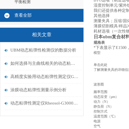
BTO选项（制造选
平衡检测
湿度控制单元/紫外
我们还提供各种定
查看全部
其他选择
测量夹具；压缩/固
薄膜切割模具/样品
耗材选项（一次性
相关文章
日本ubm
复合材
规格表
*下表显示了E1500
UBM动态粘弹性检测仪的数据分析
模型
如何选择与主曲线相关的动态粘弹性测量条件菜单
单击此处
了解测量夹具的详细信
高精度实验用动态粘弹性测定仪G3000NT介绍
波形图
涂膜动态粘弹性测量示例分析
频率范围
动态应变（μm）
动力（N）
动态粘弹性测定仪Rheosol-G3000在热硬化树脂检测上的运用
静负荷（N）
控制方式
温度范围（℃）
电源
空气