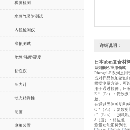
稠度检测
水蒸气吸附测试
内径检测仪
磨损测试
详细说明：
脆性/强度/硬度
日本ubm
复合材
系列概述/应用领域
粘性仪
Rheogel-E
当对样品施加诸如
根据测量方法，可
压力计
用于通过拉伸，压
E *（Pa）：复数
动态粘弹性
差。
在通过固体剪切和
G *（Pa）：复数剪
硬度
η''（Pa.s）：损耗粘
δ（度）：相位差
测量功能图标列表
摩擦装置