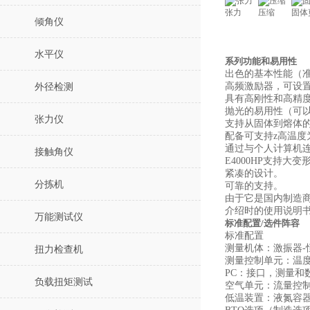
张力
压缩
固体
倾角仪
水平仪
系列功能和易用性
出色的基本性能（
高频激励器，可设置
外径检测
具有高刚性和高精度
抛光的易用性（可
张力仪
支持从固体到熔体
配备可支持z高温度为
通过与个人计算机
接触角仪
E4000HP支持大变
紧凑的设计。
分拣机
可靠的支持。
由于它是国内制造
介绍时的使用说明
万能测试仪
标准配置/选件阵容
标准配置
测量机体：激振器-
扭力检查机
测量控制单元：温度
PC：接口，测量和
负载扭矩测试
空气单元：流量控制
低温装置：液氮容