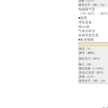
质量（公斤）
噪音水平（dB）-1m
电磁吸气泵
（YP-30VC ・ 40V
■
使用
理化设备
按mo器
气体分析仪
各种劳资关系
■
标准规格
电压（V）
频率（赫兹）
额定压力（kPa）
输入（W）
额定风量（L / min）
进/出口直径（英寸）
质量（公斤）
噪音水平（dB）-1m