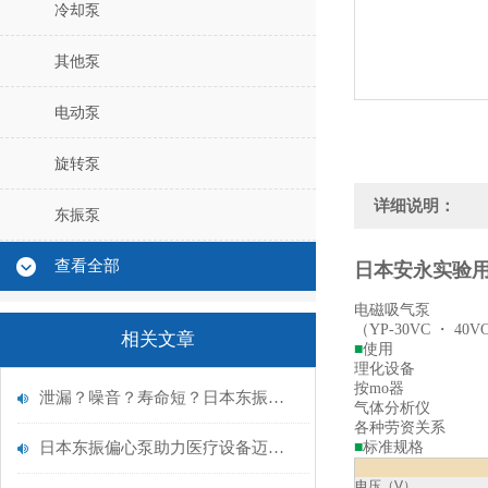
冷却泵
其他泵
电动泵
旋转泵
详细说明：
东振泵
查看全部
日本安永实验用电
电磁吸气泵
（YP-30VC ・ 40V
相关文章
■
使用
理化设备
按mo器
泄漏？噪音？寿命短？日本东振偏心泵：医疗与精密仪器流体的“答案”
气体分析仪
各种劳资关系
日本东振偏心泵助力医疗设备迈向“静音”与“无泄漏”新时代
■
标准规格
电压（V）