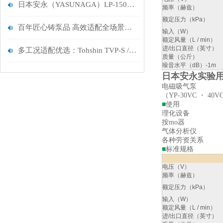
日本安永（YASUNAGA）LP-150HN电磁气泵：低噪节能的工业供气理想选择
频率（赫兹）
额定压力（kPa）
百年匠心铸泵品 高效适配全场景——TERAL SJM-40X32-51.5-E 离心泵深度解析
输入（W）
额定风量（L / min）
进/出口直径（英寸）
多工况适配优选：Tohshin TVP-S / 低压 M / 高压 M/L 四款泵选购决策手册
质量（公斤）
噪音水平（dB）-1m
日本安永实验用电
电磁吸气泵
（YP-30VC ・ 40V
■
使用
理化设备
按mo器
气体分析仪
各种劳资关系
■
标准规格
电压（V）
频率（赫兹）
额定压力（kPa）
输入（W）
额定风量（L / min）
进/出口直径（英寸）