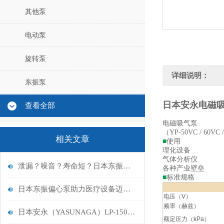
其他泵
电动泵
旋转泵
详细说明：
东振泵
日本安永电磁吸气泵Y
查看全部
电磁吸气泵
（YP-50VC / 60VC 
相关文章
■
使用
理化设备
气体分析仪
泄漏？噪音？寿命短？日本东振偏心泵：医疗与精密仪器流体的“答案”
各种产业壁垒
■
标准规格
日本东振偏心泵助力医疗设备迈向“静音”与“无泄漏”新时代
电压（V）
频率（赫兹）
日本安永（YASUNAGA）LP-150HN电磁气泵：低噪节能的工业供气理想选择
额定压力（kPa）