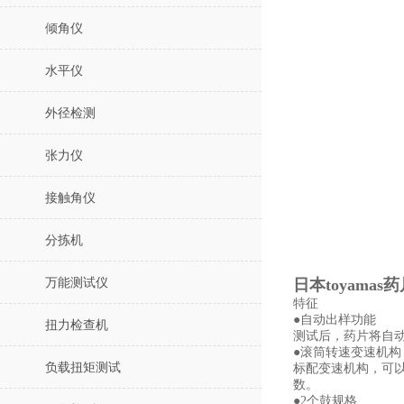
倾角仪
水平仪
外径检测
张力仪
接触角仪
分拣机
万能测试仪
日本toyamas
特征
●自动出样功能
扭力检查机
测试后，药片将自
●滚筒转速变速机构
负载扭矩测试
标配变速机构，可
数。
●2个鼓规格