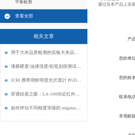
平衡检测
通过在本产品上安装
查看全部
相关文章
产
用于大米品质检测的实验大米品质检测仪RN-700东莞代理
您的单
漆膜硬度/油漆强度/铅笔划痕测试仪介绍
您的姓
JCRI 携帯用鮮明度光沢度計 PGD-Ⅳ 赋能汽车制造全流程品质升级
穿透硅基之眼：LA-100IR近红外光源如何重塑半导体无损检测标准
联系电
如何评估不同精度等级的 niigataseiki 水平仪在实际应用中的性价比
常用邮