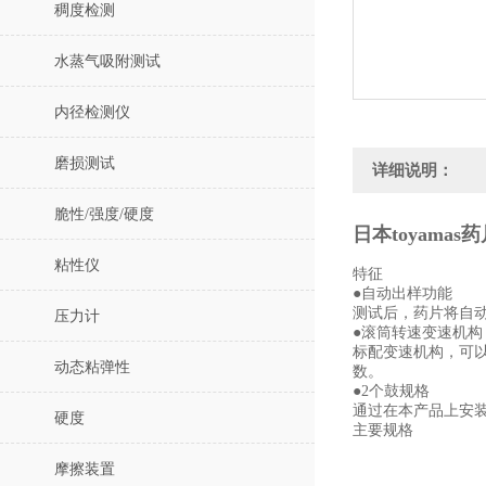
稠度检测
水蒸气吸附测试
内径检测仪
磨损测试
详细说明：
脆性/强度/硬度
日本toyamas
粘性仪
特征
●自动出样功能
测试后，药片将自
压力计
●滚筒转速变速机构
标配变速机构，可
动态粘弹性
数。
●2个鼓规格
通过在本产品上安装
硬度
主要规格
摩擦装置