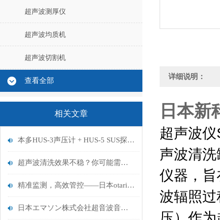
超声波测厚仪
超声波均质机
超声波切割机
详细说明：
查看全部
日本新科
相关文章
超声波仪S
本多HUS-3声压计 + HUS-5 SUS探头，精准检测碱性/有机溶剂清洗槽
声波清洗
超声波清洗效果不稳？你可能需要这样一台“声压监控官”
仪器，旨
精准监测，高效管控——日本otari超声波音压计Sonic Watcher 2深度解析
波辐照过
日本エマソン株式会社超音波音圧計型式 USM - 015 Rev.2 运用分析
压）作为