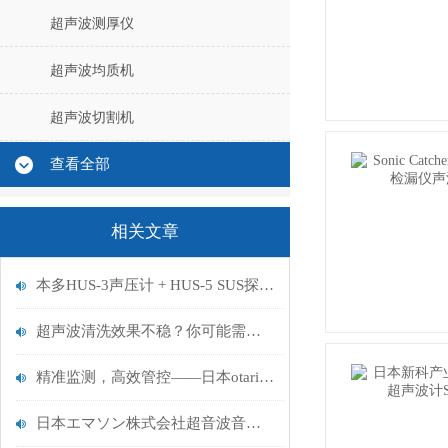
超声波测厚仪
超声波均质机
超声波切割机
查看全部
相关文章
本多HUS-3声压计 + HUS-5 SUS探头，精准检测碱性/有机溶剂清洗槽
超声波清洗效果不稳？你可能需要这样一台“声压监控官”
精准监测，高效管控——日本otari超声波音压计Sonic Watcher 2深度解析
日本エマソン株式会社超音波音圧計型式 USM - 015 Rev.2 运用分析