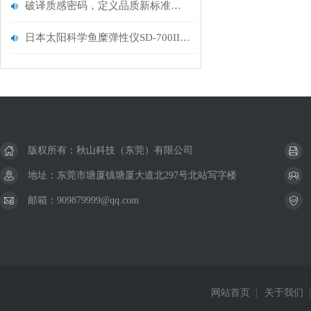
破译质感密码，定义品质新标准——日本太阳科学鱼糜弹性仪SD-700IIDP
日本太阳科学鱼糜弹性仪SD-700IIDP：精准检测，赋能鱼糜制品品质升级
版权所有：秋山科技（东莞）有限公司
地址：东莞市塘厦镇塘厦大道北297号北站写字楼
邮箱：909879999@qq.com
网站首页
|
关于我们
|