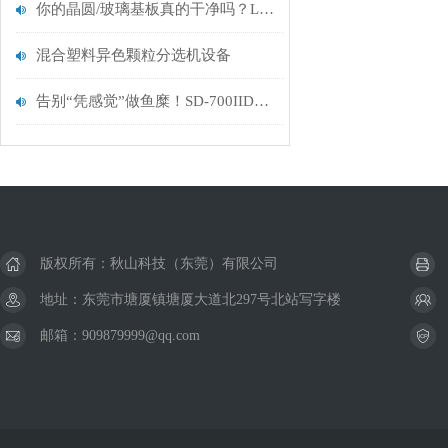
你的晶圆/玻璃基板真的干净吗？L3SQ给你一个确切的答案
混合塑料异色颗粒分选机设备
告别“凭感觉”做鱼糜！SD-700IIDP弹性仪：为您的“Q弹”口感精准赋值
版权所有：秋山科技（东莞）有限公司
地址：东莞市塘厦镇塘厦大道北297号北站写字楼
邮箱：909879999@qq.com