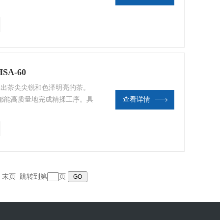
得到很高的信赖，特别是在主要
A-60
0 工出茶尖尖锐和色泽明亮的茶。
都能高质量地完成精揉工序。具
查看详情
得到很高的信赖，特别是在主要
末页
跳转到第
页