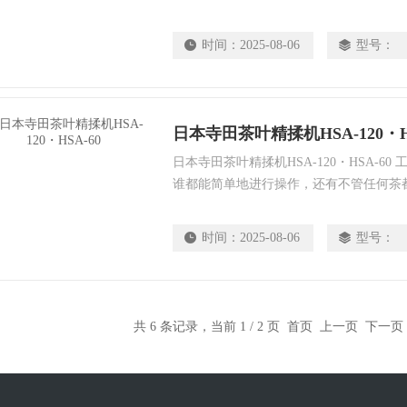
有出色且坚固的耐久性。这也是在全guo
茶叶产地能占有压倒性的*的原因。
时间：
2025-08-06
型号：
日本寺田茶叶精揉机HSA-120・HS
日本寺田茶叶精揉机HSA-120・HSA-6
谁都能简单地进行操作，还有不管任何茶
有出色且坚固的耐久性。这也是在全guo
茶叶产地能占有压倒性的*的原因。
时间：
2025-08-06
型号：
共 6 条记录，当前 1 / 2 页 首页 上一页
下一页