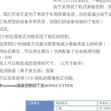
WING CUTTER 的特点，一种低成
由于采用切丁机式基板切割，
。
我们开发它是为了有助于长期质量改进，目的是减少由于
丁机类型的设备非常昂贵，但我们的设备却做到了低价！
试试。
们*的位置校正功能实现了稳定的切割。
战用我们*的抽吸方法最大限度地减少基板表面上的碎屑！
用钻石磨石，可以再生磨石！
当然配备了生命检测功能
格：定制
器人可以制造成您选择的尺寸。
（L尺寸板等）
电消除器（离子发生器）选项
可以安装使用 CCD 相机的图像校正功能。
本tsutsumi基板切割切丁机WINGCUTTER
公用事业
电源电压
单相AC20
工频
50 / 60Hz