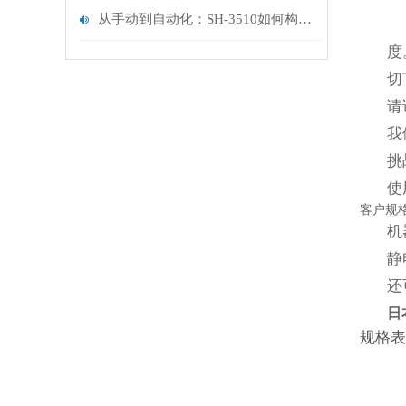
从手动到自动化：SH-3510如何构建统一的高超声波切割平台
度
切
请
我
挑
使
客户规
机
静
还
日
规格表