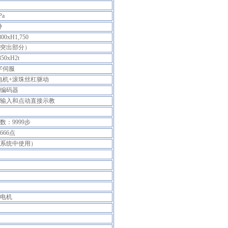
Pa
钟
00xH1,750
突出部分）
50xH2t
字伺服
电机+滚珠丝杠驱动
量编码器
输入和点动直接示教
数：9999步
666点
系统中使用）
电机