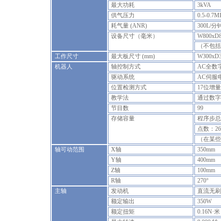
最大功耗
3kVA
供气压力
0.5-0.7M
耗气量 (ANR)
300L/分
设备尺寸（毫米）
W800xD8
（不包括
工作尺寸
最大板尺寸 (mm)
W300xD3
机器人
轴控制方式
AC全数
驱动系统
AC伺服
位置检测方式
17位增
教学法
通过数字
节目数
99
存储容量
程序步总
点数：26
（在某些
轴可动范围
X轴
350mm
Y轴
400mm
Z轴
100mm
R轴
270°
主轴
发动机
直流无刷
额定输出
350W
额定扭矩
0.16N·米