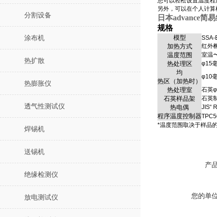
您可以轻松设置温度程
另外，可以在个人计算
分割设备
日本advance
规格
模型
涂布机
SSA-
加热方式
红外
温度范围
室温〜
热扩散
热处理区
φ15
均
φ10
热区（加热时）
热膨胀仪
热处理室
石英φ
石英样品架
石英
透气性测试仪
热电偶
JIS“ 
程序温度控制器
TPC5
*温度范围取决于样品
焊锡机
送锡机
产
绝缘检测仪
您的单
放电测试仪