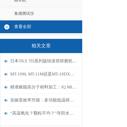
精米机
食感测试仪
查看全部
相关文章
日本TKX TD系列旋转滚筒研磨机，精密工件表面处理全能方案
MT-10M, MT-11M还是MT-10DX？三分钟看懂MWL研磨机怎么选
精准赋能高分子材料加工：IQ MILL-2070 低温研磨机的运用价值分析
实验室效率升级：多功能低温研磨机IQ MILL-2070操作指南
“高温氧化？颗粒不均？”寺田水冷研磨机如何解决抹茶加工的3大行业难题