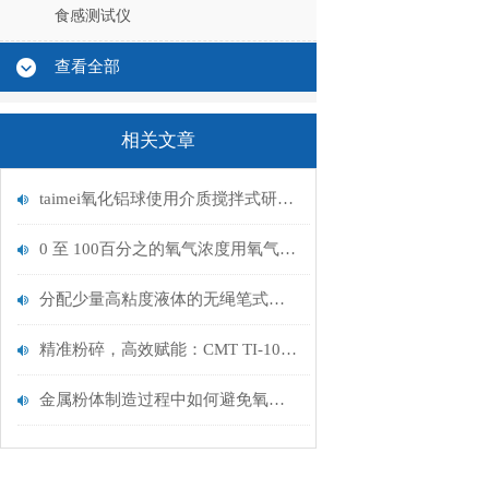
食感测试仪
查看全部
相关文章
taimei氧化铝球使用介质搅拌式研磨机时的珠磨损率比较
0 至 100百分之的氧气浓度用氧气监测仪OXYMAN 系列
分配少量高粘度液体的无绳笔式电动分配器介绍
精准粉碎，高效赋能：CMT TI-100与TI-200振动式样品粉碎机全解析
金属粉体制造过程中如何避免氧化问题-日本进口制备金属粉末用离心雾化装置