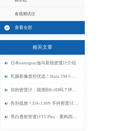
精米机
食感测试仪
查看全部
相关文章
日本nanogray伽马射线密度计介绍
乳腺影像质控优选！Ihara TM-5 黑白透射密度计守护诊断精度
你的密度计，能测到6.0D吗？伊原T5 Plus，为高密度材料而来
告别低效！DA-130N 手持密度计，石油 / 食品 / 制药等行业的质检好帮手
黑白透射密度计T5 Plus：重构四大行业质量检测标准的精密光学方案