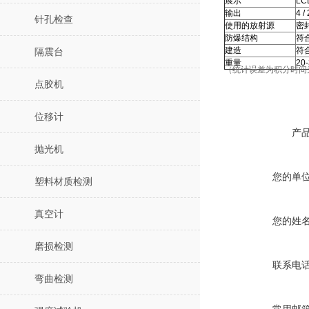
展示
LC
输出
4 
针孔检查
使用的放射源
密封
防爆结构
符合
建造
符
隔震台
重量
2
（统计误差为积分时间为
点胶机
位移计
产
抛光机
您的单
塑料材质检测
真空计
您的姓
磨损检测
联系电
弯曲检测