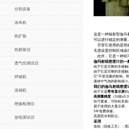
分割设备
涂布机
这是一种辐射型伽马
热扩散
可以进行稳定的测量
尽管它使用的是弱放
热膨胀仪
无需设置控制区域或
此外，它是一种轻巧
伽玛射线密度计的一
透气性测试仪
由于它是完整的非接触
由于它是完整的非接触
它*不受流量的影响。
焊锡机
液体中气泡的影响很小
我们的伽马射线密度
送锡机
由于它是
带有显示屏
的
高测量精度
（2σ值±0
轻巧紧凑，可轻松安装
绝缘检测仪
易于使用的大显示屏。
5年免费保修。
高度防水和防尘。
放电测试仪
采用
造纸（回收工艺）：黑