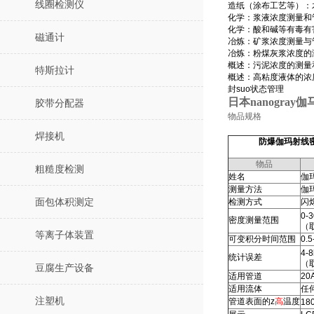
线圈检测仪
造纸（涂布工艺等）：
化学：浆液浓度测量和
化学：酸和碱等有毒有
磁通计
冶炼：矿浆浓度测量与
冶炼：粉煤灰浆浓度的
概述：污泥浓度的测量
特斯拉计
概述：高粘度液体的浓
封suo状态管理
日本nanogray
胶带分配器
物品
规格
焊接机
防爆伽玛射线密
物品
粗糙度检测
姓名
伽玛
测量方法
伽
面包体积测定
检测方式
闪
0-3
密度测量范围
（
等离子体装置
可变积分时间范围
0.
4-8
统计误差
（
豆腐生产设备
适用管道
20
适用流体
任
注塑机
管道表面的z
高
温度
18