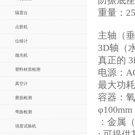
防振底座：宽
重量：2
隔震台
点胶机
主轴（垂
位移计
3D轴（
抛光机
真正的 3D
塑料材质检测
电源：AC
最大功耗
真空计
容器：氧
磨损检测
φ100m
弯曲检测
：金属（
强度试验机
: 可提