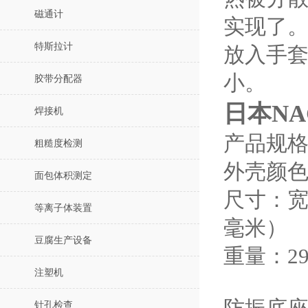
磁通计
实现了
特斯拉计
放入手套
小。
胶带分配器
日本NA
焊接机
产品规
粗糙度检测
外壳颜
面包体积测定
尺寸：宽 6
等离子体装置
毫米）
豆腐生产设备
重量：2
注塑机
针孔检查