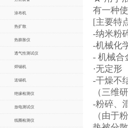
有一种
涂布机
[主要特点
热扩散
-纳米粉
热膨胀仪
-机械化
透气性测试仪
- 机械
·无定形
焊锡机
-干燥不
送锡机
（三维
绝缘检测仪
-粉碎、
放电测试仪
（由于粉
线圈检测仪
热被分