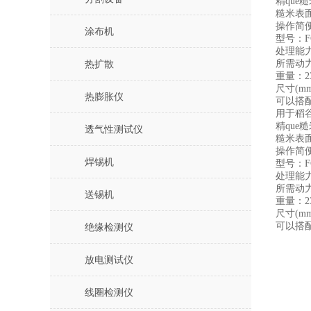
精que
糙米表
操作简
涂布机
型号：F
处理能力：
所需动力：
热扩散
重量：2
尺寸(mm
热膨胀仪
可以搭
用于稻
精que
透气性测试仪
糙米表
操作简
焊锡机
型号：F
处理能力：
所需动力：
送锡机
重量：2
尺寸(mm
可以搭
绝缘检测仪
放电测试仪
线圈检测仪