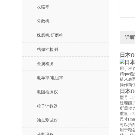
收缩率
分散机
珠磨机/研磨机
详细
粘弹性检测
日本O
金属检测
用于稻
精que
电导率/电阻率
糙米表
操作简
日本O
电阻检测仪
型号：F
处理能力：
粒子计数器
所需动力：
重量：2
尺寸(mm
浊点测试仪
可以搭
用于稻
分割设备