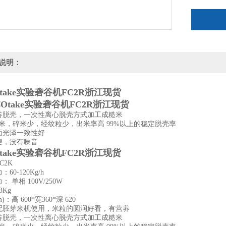
说明：
take实验砻谷机FC2R浙江现货
谷脱壳，一次性离心脱壳方式加工成糙米
糙米，碎米少，经纹粒少，出米率高 99%以上的稳定脱壳率
面光泽一致性好
便，没有噪音
take实验砻谷机FC2R浙江现货
C2K
60-120Kg/h
 单相 100V/250W
3Kg
)：高 600*宽360*深 620
配胚芽米机使用，米粒的圆润好看，有营养
谷脱壳，一次性离心脱壳方式加工成糙米