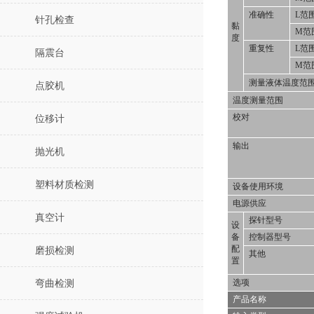
准确性
L范
针孔检查
黏
M范
度
重复性
L范
隔震台
M范
测量液体温度范
点胶机
温度测量范围
校对
位移计
输出
抛光机
塑料材质检测
设备使用环境
电源供应
真空计
探针型号
设
备
控制器型号
配
磨损检测
其他
置
选项
弯曲检测
产品名称