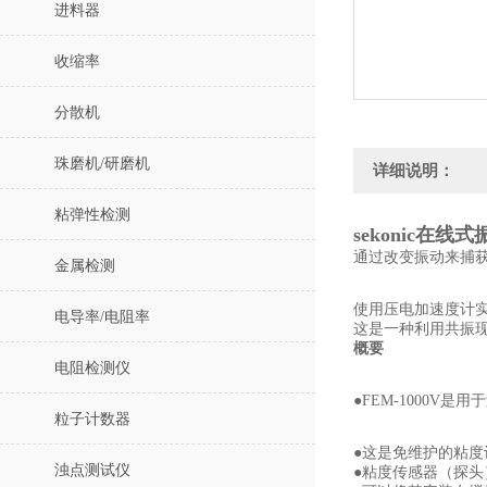
进料器
收缩率
分散机
珠磨机/研磨机
详细说明：
粘弹性检测
sekonic在线
通过改变振动来捕
金属检测
使用压电加速度计
电导率/电阻率
这是一种利用共振
概要
电阻检测仪
●FEM-1000
粒子计数器
●这是免维护的粘
浊点测试仪
●粘度传感器（探