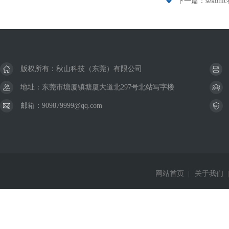
下一篇：
seko
版权所有：秋山科技（东莞）有限公司
地址：东莞市塘厦镇塘厦大道北297号北站写字楼
邮箱：909879999@qq.com
网站首页
|
关于我们
|