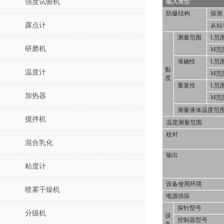
强度试验机
输入类型
防爆结构
探测
露点计
从站
测量范围
L范
研磨机
M范
准确性
L范
黏
温度计
M范
度
重复性
L范
加热器
M范
测量液体温度范
搅拌机
温度测量范围
校对
混合乳化
输出
粘度计
设备使用环境
喷雾干燥机
电源供应
探针型号
分级机
设
控制器型号