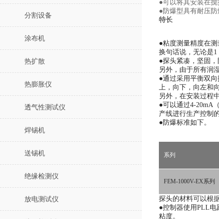
●可以将其安装在
●防爆型具有耐压
分割设备
特长
涂布机
●粘度测量精度在测
换句话说，无论是1 m
●探头紧凑，坚固，
热扩散
另外，由于所有润
●通过采用平衡双向
热膨胀仪
上，向下，向左和
另外，在安装过程
●可以通过4-20
透气性测试仪
产线进行生产控制
●防爆标准如下。
焊锡机
送锡机
系列
绝缘检测仪
FEM-1000V-EX系列
探头的材料可以根
放电测试仪
●控制器使用PLL
粘度。