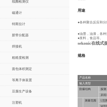
线圈检测仪
用途
磁通计
●各种聚合反应和分
特斯拉计
●油墨，油漆，各种
胶带分配器
●浆料，食品等。
sekonic在线
焊接机
规格
粗糙度检测
面包体积测定
产品名称
等离子体装置
输入类型
防爆结构
探测
豆腐生产设备
从站
测量范围
L范
注塑机
M范