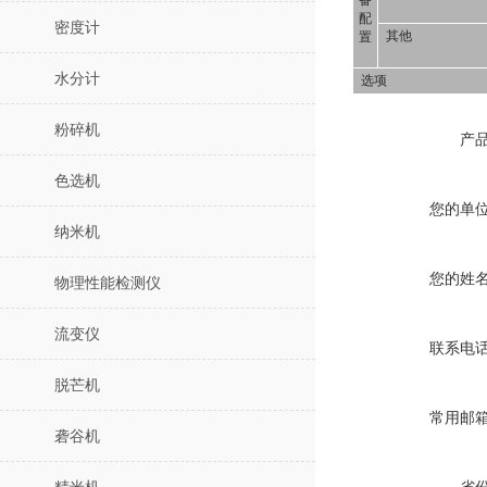
备
配
密度计
其他
置
水分计
选项
粉碎机
产
色选机
您的单
纳米机
您的姓
物理性能检测仪
流变仪
联系电
脱芒机
常用邮
砻谷机