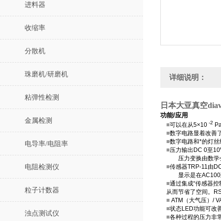
进料器
收缩率
分散机
珠磨机/研磨机
详细说明：
粘弹性检测
日本大亚真空dia
功能/应用
金属检测
-2
■
可以在从5×10
P
■
数字电路显着改善
■
数字电路和*的灯
电导率/电阻率
■
压力输出DC 0至1
压力变换由数学公
电阻检测仪
■
传感器TRP-11由
显示是在AC100到
■
通过集成“传感器控
粒子计数器
从而节省了空间。RS
■
ATM（大气压）/
■
状态LED功能可改
浊点测试仪
■
各种过程的压力非