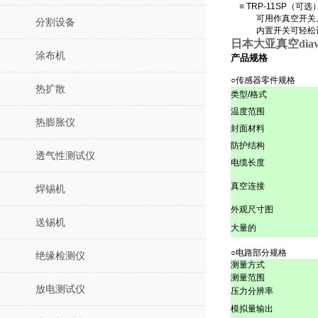
■
TRP-11SP（可
可用作真空开关
分割设备
内置开关可轻松设
日本大亚真空dia
涂布机
产品规格
○传感器零件规格
热扩散
类型/格式
温度范围
热膨胀仪
封面材料
防护结构
透气性测试仪
电缆长度
真空连接
焊锡机
外观尺寸图
送锡机
大量的
○电路部分规格
绝缘检测仪
测量方式
测量范围
放电测试仪
压力分辨率
模拟量输出