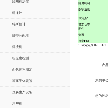
线圈检测仪
附属机制
数字通讯
磁通计
设定点* 1
特斯拉计
额定功率
配件
选项
胶带分配器
目录PDF
* 1设定点为TRP-​​11SP
焊接机
粗糙度检测
产
面包体积测定
您的单
等离子体装置
豆腐生产设备
您的姓
注塑机