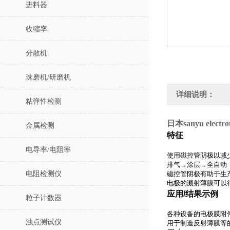
进料器
收缩率
分散机
珠磨机/研磨机
详细说明：
粘弹性检测
日本sanyu ele
金属检测
特征
电导率/电阻率
使用磁控管阴极以减
排气→涂层→全自动
电阻检测仪
磁控管阴极有助于生
电极的溅射薄膜可以
应用/结果示例
粒子计数器
各种设备的电极膜附
浊点测试仪
用于制造反射薄膜等