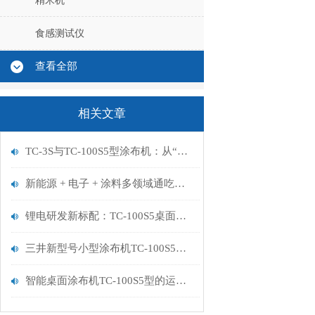
精米机
食感测试仪
查看全部
相关文章
TC-3S与TC-100S5型涂布机：从“标准研发”到“极限场景”的精密涂布双雄
新能源 + 电子 + 涂料多领域通吃！mitsuiec TC-3S 涂布机实力出圈
锂电研发新标配：TC-100S5桌面涂布机如何加速正负极片原型的制备与验证？
三井新型号小型涂布机TC-100S5的特点介绍
智能桌面涂布机TC-100S5型的运用及优势