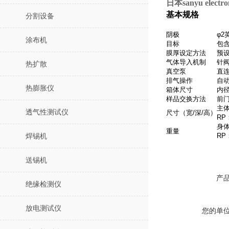
日本sanyu ele
基本规格
分割设备
阴极
φ2
涂布机
目标
包
膜厚设定方法
预
气体导入机制
针
热扩散
真空泵
直连
排气操作
自
热膨胀仪
箱体尺寸
内径
样品交换方法
前
主体：
透气性测试仪
尺寸（宽/深/高）
RP：
身体
重量
RP
焊锡机
送锡机
产
绝缘检测仪
放电测试仪
您的单