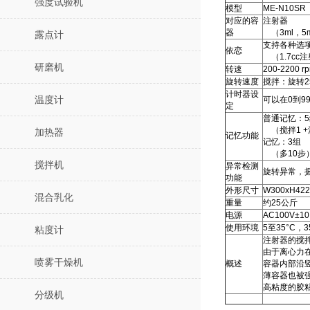
强度试验机
模型
ME-N10SR
对应的容
注射器
器
（3ml，5m
露点计
支持各种选
依恋
（1.7cc
研磨机
转速
200-2200 r
旋转速度
搅拌：旋转25
计时器设
可以在0到9
温度计
定
普通记忆：5
（搅拌1 +
加热器
记忆功能
记忆：3组
（多10步
搅拌机
异常检测
旋转异常，
功能
外形尺寸
W300xH4
混合乳化
重量
约25公斤
电源
AC100V±1
使用环境
5至35°C，
粘度计
注射器的搅
由于离心力
喷雾干燥机
概述
容器内部沿
薄容器也被
高粘度的胶
分级机