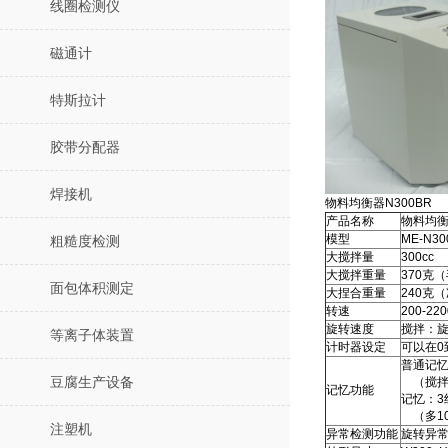
线圈检测仪
磁通计
特斯拉计
胶带分配器
焊接机
物料均衡器N300BR
产品名称
物料均衡
模型
ME-N30
粗糙度检测
大搅拌量
300cc
大搅拌重量
370克
面包体积测定
大捏合重量
240克
转速
200-220
旋转速度
搅拌：旋
等离子体装置
计时器设定
可以在0
普通记忆
（搅拌1
豆腐生产设备
记忆功能
记忆：3
（多1
注塑机
异常检测功能
旋转异