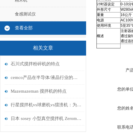
精米机
计时器设定
0-10分
外形尺寸
W280
食感测试仪
重量
16公斤
电源
AC100
使用环境
5至35
查看全部
注射器
概述
通过旋
通过连
相关文章
石川式搅拌粉碎机的特点
产
cemco产品在半导体/液晶行业的介绍实例
您的单
Mazemazeman 搅拌机的特点
行星搅拌机vs球磨机vs擂溃机：为何D20S更适合电池材料研发？
您的姓
日本 sosey 小型真空搅拌机 Zeromaze 用户使用手册
联系电