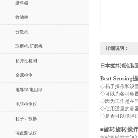
进料器
收缩率
分散机
珠磨机/研磨机
详细说明：
粘弹性检测
日本搅拌消泡装置M
金属检测
Beat Sen
◇易于操作和设
电导率/电阻率
◇可以为各种容
◇因为工作是在
电阻检测仪
◇使用适量的容
◇是否可以搅拌
粒子计数器
■旋转旋转搅拌
浊点测试仪
旋转旋转搅拌消