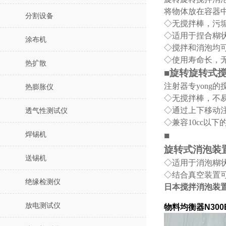
将
物体放在
容器
分割设备
◇无搅拌棒，污
◇适用于捏合糊
涂布机
◇搅拌和消泡均
◇使用寿命长，
热扩散
■旋转旋转式搅
注射器专yong
的
热膨胀仪
◇无搅拌棒，不
◇通过上下移动
透气性测试仪
◇兼容10cc以下
■
焊锡机
旋转
式消泡装置
送锡机
◇适用于消泡糊
◇结合真空装置
绝缘检测仪
日本搅拌消泡装置M
放电测试仪
物料均衡器N30