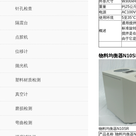
外形尺寸
W300x
重量
约25公
针孔检查
电源
AC100
使用环境
5至35°
隔震台
通用搅
标准旋转
概述
搅拌是在
点胶机
由于它
位移计
物料均衡器N10S
抛光机
塑料材质检测
真空计
磨损检测
弯曲检测
物料均衡器N10SR
产品名称
物料均衡器N