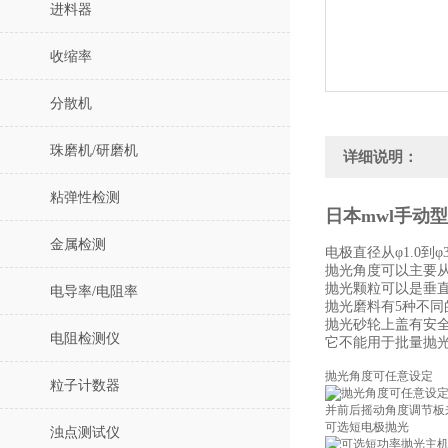
进料器
收缩率
分散机
珠磨机/研磨机
详细说明：
粘弹性检测
日本mwl手动型
金属检测
电极直径从φ1.0到φ3
抛光角度可以主要从
抛光颗粒可以是垂
电导率/电阻率
抛光磨料有5种不同
抛光砂轮上盖有安
电阻检测仪
它不能用于批量抛
抛光角度可任意设定
粒子计数器
并前后摇动角度调节板
可选短电极抛光
浊点测试仪
主机