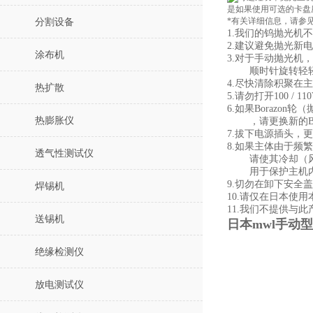
是如果使用可选的卡盘
*有关详细信息，请参
分割设备
1.我们的钨抛光机
2.建议避免抛光新
涂布机
3.对于手动抛光机
顺时针旋转轻轻
4.尽快清除积聚在
热扩散
5.请勿打开100 / 
6.如果Borazo
热膨胀仪
，请更换新的Bor
7.拔下电源插头，更换
8.如果主体由于频
透气性测试仪
请使其冷却（风冷
用于保护主机内
9.切勿在卸下安全
焊锡机
10.请仅在日本使用
11.我们不提供与
送锡机
日本mwl手动型
绝缘检测仪
放电测试仪