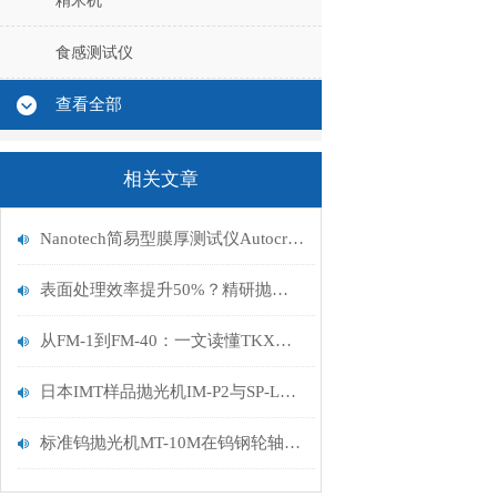
精米机
食感测试仪
查看全部
相关文章
Nanotech简易型膜厚测试仪Autocrater工作原理分析
表面处理效率提升50%？精研抛光机 RPO‐128K 用实测数据说话！
从FM-1到FM-40：一文读懂TKX振动抛光机的“容量”与“功能后缀”密码
日本IMT样品抛光机IM-P2与SP-L1组合与汽车行业需求的契合性
标准钨抛光机MT-10M在钨钢轮轴加工上的运用