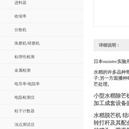
进料器
收缩率
分散机
珠磨机/研磨机
详细说明：
粘弹性检测
日本suzutec实
金属检测
水稻的许多品种带
子;另一方面播种
电导率/电阻率
芒处理。
小型水稻除芒
电阻检测仪
加工成套设备
粒子计数器
水稻脱芒机 
转打杆及其配
浊点测试仪