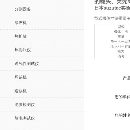
的穗头、荚壳
日本suzutec实
分割设备
型式機体寸法重量
涂布机
型式
機体寸法
热扩散
重量
モーター出
ホッパー容
热膨胀仪
能力
備考
透气性测试仪
焊锡机
产
送锡机
您的单
绝缘检测仪
您的姓
放电测试仪