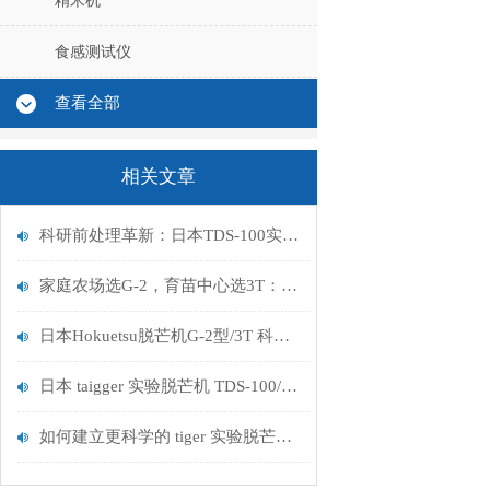
精米机
食感测试仪
查看全部
相关文章
科研前处理革新：日本TDS-100实验脱芒机如何重塑稻作研究标准
家庭农场选G-2，育苗中心选3T：日本北越两款脱芒机参数全解析
日本Hokuetsu脱芒机G-2型/3T 科研量产双适配 高效无损脱芒选择
日本 taigger 实验脱芒机 TDS-100/TDS-200 在稻谷科研及品质检测中的应用
如何建立更科学的 tiger 实验脱芒机TDS-100清洁与维护制度以减少故障发生