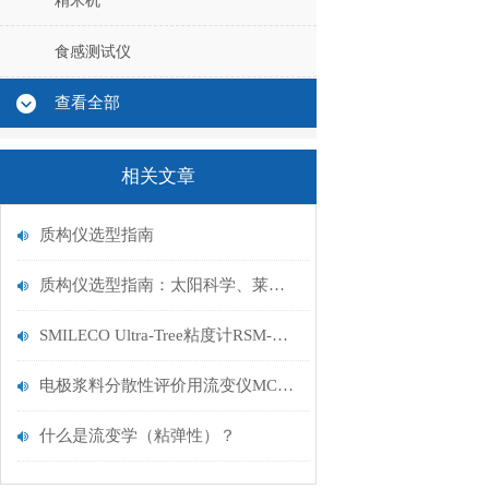
精米机
食感测试仪
查看全部
相关文章
质构仪选型指南
质构仪选型指南：太阳科学、莱欧泰克、竹友电气三个品牌对比分析
SMILECO Ultra-Tree粘度计RSM-MV1技术信息
电极浆料分散性评价用流变仪MCR102e产品介绍
什么是流变学（粘弹性）？