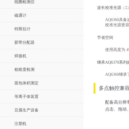
线圈检测仪
波长校准光源
（工
磁通计
AQ6360
校准光源更
特斯拉计
节省空间
胶带分配器
使用高度为 4
焊接机
继承AQ6370系
粗糙度检测
AQ6360
面包体积测定
多点触控兼
等离子体装置
配备高分辨率
点击、拖动
豆腐生产设备
注塑机