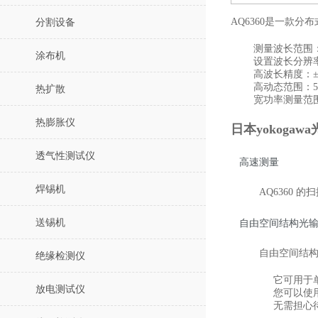
AQ6360是一款
分割设备
测量波长范围：12
涂布机
设置波长分辨率：0
高波长精度：± 0
高动态范围：5
热扩散
宽功率测量范围：+
热膨胀仪
日本yokogaw
透气性测试仪
高速测量
焊锡机
AQ6360 
送锡机
自由空间结构光
自由空间结
绝缘检测仪
它可用于
放电测试仪
您可以使用
无需担心