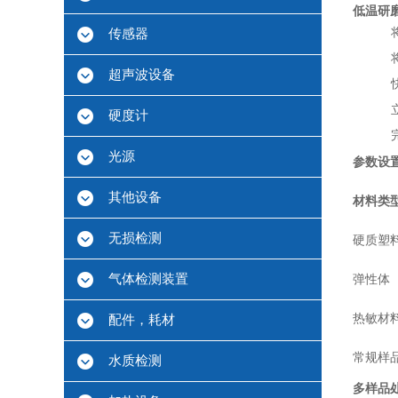
低温研
传感器
超声波设备
硬度计
光源
参数设
其他设备
材料类
无损检测
硬质塑
气体检测装置
弹性体
热敏材
配件，耗材
常规样
水质检测
多样品