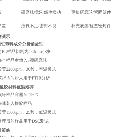
音
研磨球损坏/部件松动
更换研磨球/紧固部件
果差
液氮不足/密封不良
补充液氮/检查密封件
例演示
：PE塑料成分分析前处理
将PE样品切割为3×3mm小块
每个样品室放入5颗研磨球
设置2200rpm，30秒，室温模式
获得均匀粉末用于FTIR分析
：橡胶材料低温粉碎
预冷样品容器至-150℃
快速装入橡胶样品
设置1500rpm，25秒，低温模式
处理后的样品用于DSC测试
升策略