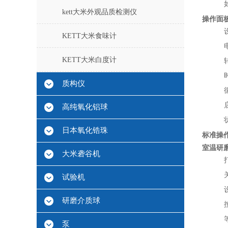
kett大米外观品质检测仪
操作面
KETT大米食味计
KETT大米白度计
质构仪
高纯氧化铝球
日本氧化锆珠
标准操
室温研
大米砻谷机
试验机
研磨介质球
泵