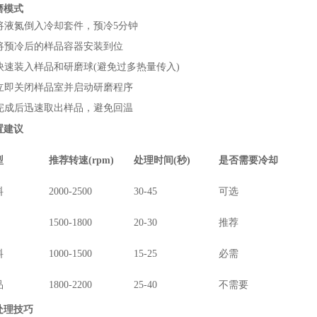
磨模式
将液氮倒入冷却套件，预冷5分钟
将预冷后的样品容器安装到位
快速装入样品和研磨球(避免过多热量传入)
立即关闭样品室并启动研磨程序
完成后迅速取出样品，避免回温
置建议
型
推荐转速(rpm)
处理时间(秒)
是否需要冷却
料
2000-2500
30-45
可选
1500-1800
20-30
推荐
料
1000-1500
15-25
必需
品
1800-2200
25-40
不需要
处理技巧