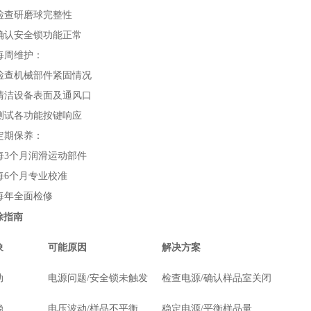
检查研磨球完整性
确认安全锁功能正常
每周维护：
检查机械部件紧固情况
清洁设备表面及通风口
测试各功能按键响应
定期保养：
每3个月润滑运动部件
每6个月专业校准
每年全面检修
除指南
象
可能原因
解决方案
动
电源问题/安全锁未触发
检查电源/确认样品室关闭
稳
电压波动/样品不平衡
稳定电源/平衡样品量