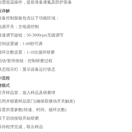
如需低温操作，提前准备液氮及防护装备
板详解
设备控制面板包含以下功能区域：
电源开关：主电源控制
转速调节旋钮：50-3000rpm无级调节
时间设置键：1-60秒可调
循环次数设置：1-10次循环研磨
启动/暂停按钮：控制研磨过程
状态指示灯：显示设备运行状态
作流程
磨模式
打开样品室，放入样品及研磨球
关闭并锁紧样品室门(确保双微动开关触发)
设置所需参数(转速、时间、循环次数)
按下启动按钮开始研磨
等待程序完成，取出样品