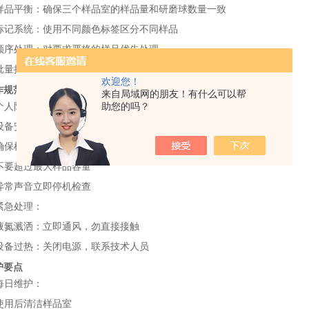
样品平衡：确保三个样品室的样品量和研磨球数量一致
标记系统：使用不同颜色标签区分不同样品
顺序处理：对要求严格的样品优先处理
批量操作：相同条件的样品可连续处理，提高效率
欢迎您！
作规范
来自局域网的朋友！有什么可以帮
个人防护：低温操作时务必佩戴防冻手套和护目镜
助您的吗？
设备安全：
确保样品室全关闭后再启动
不要超过最大样品容量
异常声音立即停机检查
紧急处理：
液氮溅洒：立即通风，勿直接接触
设备过热：关闭电源，联系技术人员
护要点
每日维护：
使用后清洁样品室