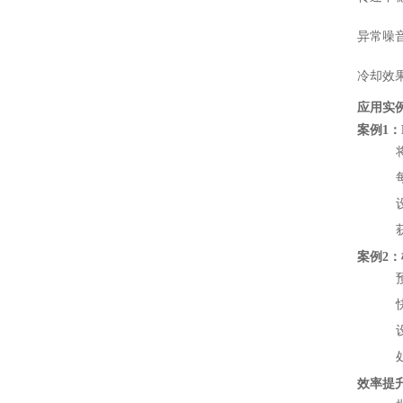
异常噪
冷却效
应用实
案例1
案例2
效率提