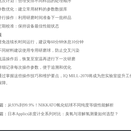
批次计划：合理安排不同样品的处理顺序
参数优化：建立常用材料的参数数据库
并行操作：利用研磨时间准备下一批样品
定期校准：保持设备最佳性能状态
项
避免连续长时间运行，建议每60分钟休息10分钟
不同材料建议使用专用研磨球，防止交叉污染
低温操作后，恢复至室温再进行下一次研磨
详细记录每次操作参数，便于追溯和优化
通过掌握这些操作技巧和维护要点，IQ MILL-2070将成为您实验室
保障。
篇：
从93%到99.9%！NIKKATO氧化铝球不同纯度等级性能解析
篇：
日本Applics浓度计全系列对比：臭氧与溶解氢测量如何选型？