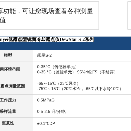
算功能，可让您现场查看各种测量
值
inyei低露点型镜面冷却露点仪DewStar S-2系列
模型
露星S-2
0-35°C（传感器单元）
用环境范围
0-35 °C（监控单元） 95%rh以下（不结露）
-65～15℃（23℃风冷）
/霜点测量范围
-75℃～15℃（20℃水冷，-65℃以下水冷10℃）
工作压力
0.5MPaG
采样流量
0.5-2.5 升/分钟。
重复性
±0.1℃DP