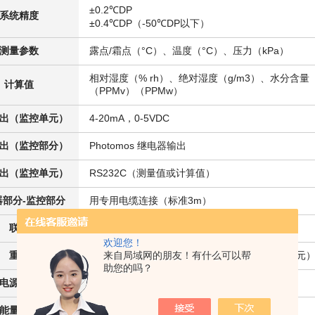
±0.2℃DP
系统精度
±0.4℃DP（-50℃DP以下）
测量参数
露点/霜点（°C）、温度（°C）、压力（kPa）
相对湿度（% rh）、绝对湿度（g/m3）、水分含量
计算值
（PPMv）（PPMw）
出（监控单元）
4-20mA，0-5VDC
出（监控部分）
Photomos 继电器输出
出（监控单元）
RS232C（测量值或计算值）
器部分-监控部分
用专用电缆连接（标准3m）
联系
1/4" 压缩接头 PT
欢迎您！
重量
约 10.0 kg（传感器单元） 约 0.5 kg（监视器单元
来自局域网的朋友！有什么可以帮
助您的吗？
电源供应
AC90-240V (50 / 60Hz)
能量消耗
约200W