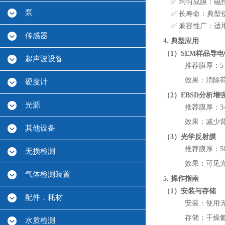
✅ 均匀成膜：磁
泵
✅ 长寿命：典型使
✅ 兼容性广：适用
传感器
4. 典型应用
（1）SEM样品导
超声波设备
推荐膜厚：5-1
效果：消除荷
硬度计
（2）EBSD分析增
光源
推荐膜厚：3-
效果：减少
其他设备
（3）光学反射膜
推荐膜厚：50-
无损检测
效果：可见光区
气体检测装置
5. 操作指南
（1）安装与存储
配件，耗材
安装：使用
存储：干燥氮
水质检测