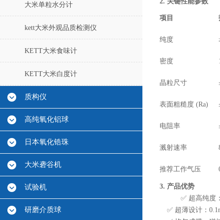
2. 关键性能参数
大米单粒水分计
项目
kett大米外观品质检测仪
纯度
KETT大米食味计
密度
KETT大米白度计
晶粒尺寸
质构仪
表面粗糙度 (Ra)
高纯氧化铝球
电阻率
日本氧化锆珠
溅射速率
大米砻谷机
推荐工作气压
3. 产品优势
试验机
✅ 超高纯度
研磨介质球
✅ 超薄设计：0