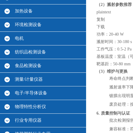
（2）溅射参数推荐
加热设备
plaintext
复制
环境检测设备
下载
功率：20-40 W
电机
溅射时间：30-18
工作气压：0.5-2 P
纺织品检测设备
基板温度：室温（可
靶基距：50-80 mm
食品检测设备
（3）维护与更换
寿命终点判
测量/计量仪器
溅射速率下降
电子/半导体设备
镀膜出现明
废弃处理：
物理特性分析仪
6. 质量控制与认证
行业专用仪器
批次检测报告
兼容标准：符合