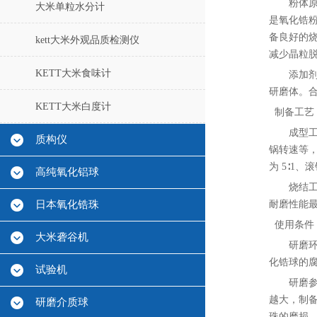
粉体原
大米单粒水分计
是氧化锆
备良好的
kett大米外观品质检测仪
减少晶粒
KETT大米食味计
添加
研磨体。
KETT大米白度计
制备工艺
成型
质构仪
锅转速等
为 5∶1、
高纯氧化铝球
烧结工
日本氧化锆珠
耐磨性能最
使用条件
大米砻谷机
研磨
化锆球的
试验机
研磨
越大，制
研磨介质球
珠的磨损