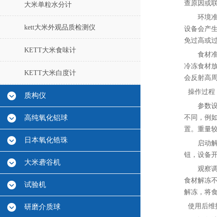
查原因或联
大米单粒水分计
环境
kett大米外观品质检测仪
设备会产生
免过高或
KETT大米食味计
食材
冷冻食材
KETT大米白度计
会反射高
操作过程
质构仪
参数
高纯氧化铝球
不同，例
置。重量
日本氧化锆珠
启动
钮，设备
大米砻谷机
观察
食材解冻
试验机
解冻，将
使用后维
研磨介质球